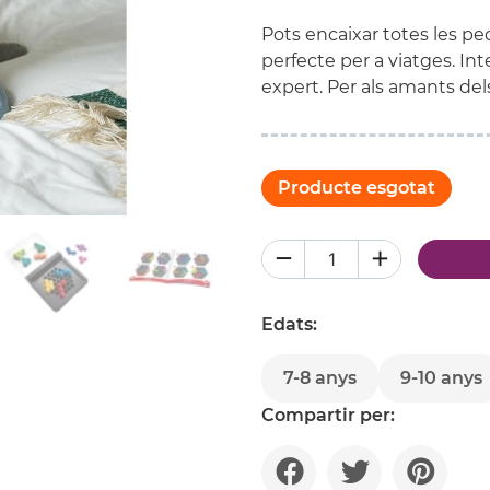
Pots encaixar totes les pe
perfecte per a viatges. Int
expert. Per als amants dels
Producte esgotat
Edats:
7-8 anys
9-10 anys
Compartir per: