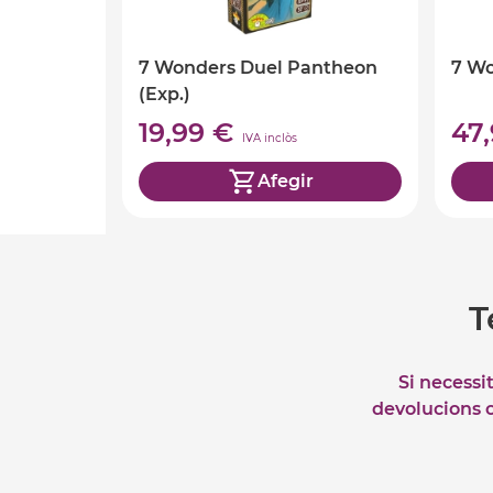
7 Wonders Duel Pantheon
7 W
(Exp.)
19,99 €
47
IVA inclòs
Afegir
T
Si necessi
devolucions o 