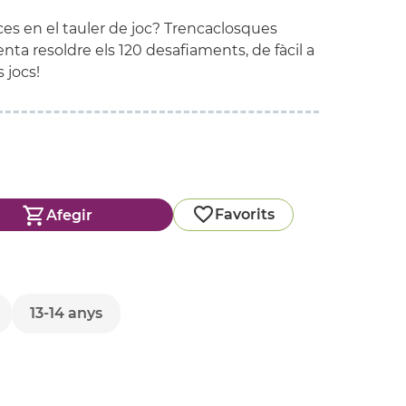
ces en el tauler de joc? Trencaclosques
enta resoldre els 120 desafiaments, de fàcil a
 jocs!
Favorits
Afegir
13-14 anys