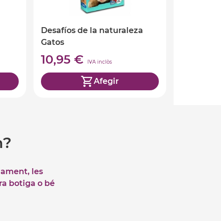
Desafíos de la naturaleza
Gatos
10,95 €
IVA inclòs
Afegir
m?
iament, les
tra botiga o bé