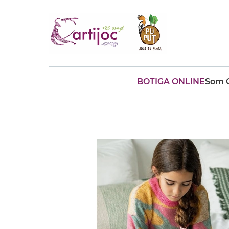
BOTIGA ONLINE
Som C
Cerques populars
disfressa
trencaclosques
baldufa
cotxe
camio
parquing
tinkering
kit
Cuina
viatge