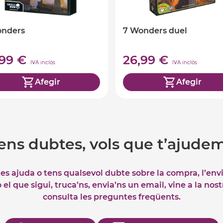
onders
7 Wonders duel
,99 €
26,99 €
IVA inclòs
IVA inclòs
Afegir
Afegir
ens dubtes, vols que t’ajude
tes ajuda o tens qualsevol dubte sobre la compra, l’env
el que sigui, truca’ns, envia’ns un email, vine a la nos
consulta les preguntes freqüents.