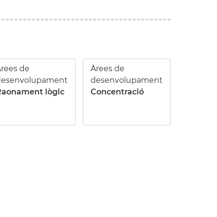
rees de
Àrees de
desenvolupament
desenvolupament
Raonament lògic
Concentració