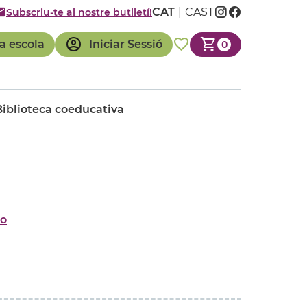
CAT
CAST
Subscriu-te al nostre butlletí!
a escola
Iniciar Sessió
0
Biblioteca coeducativa
lo