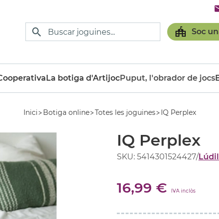
Soc un
ooperativa
La botiga d'Artijoc
Puput, l'obrador de jocs
Inici
Botiga online
Totes les joguines
IQ Perplex
IQ Perplex
SKU: 5414301524427
/
Lúdi
16,99 €
IVA inclòs