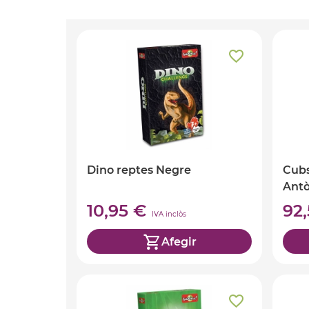
Dino reptes Negre
Cubs
Antò
10,95 €
92
IVA inclòs
Afegir