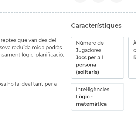
Característiques
0 reptes que van des del
Número de
À
la seva reduïda mida podràs
Jugadores
sament lògic, planificació,
Jocs per a 1
persona
(solitaris)
sa ho fa ideal tant per a
Intel·ligències
Lògic -
matemàtica