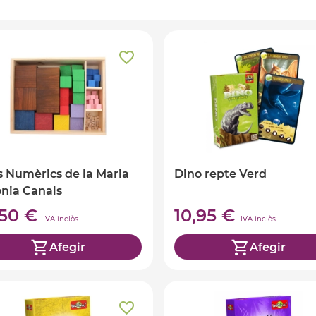
 Numèrics de la Maria
Dino repte Verd
nia Canals
,50 €
10,95 €
IVA inclòs
IVA inclòs
Afegir
Afegir