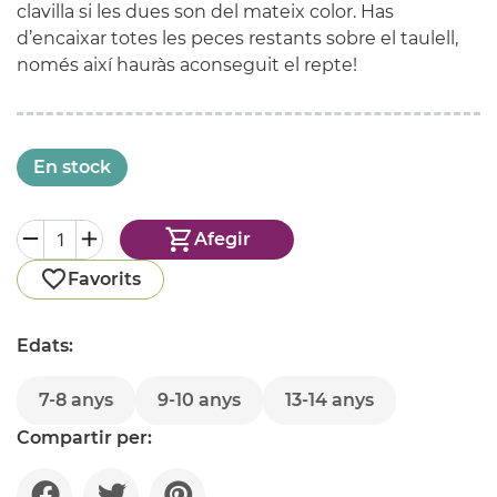
clavilla si les dues son del mateix color. Has
d’encaixar totes les peces restants sobre el taulell,
només així hauràs aconseguit el repte!
En stock
Afegir
Favorits
Edats:
7-8 anys
9-10 anys
13-14 anys
Compartir per: