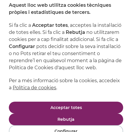
Aquest lloc web utilitza cookies tècniques
On ens trobem
pròpies i estadístiques de tercers.
Artijoc
Si fa clic a
Acceptar totes
, acceptes la instal·lació
de totes elles. Si fa clic a
Rebutja
no utilitzarem
Suport
cookies per a cap finalitat addicional. Si fa clic a
Configurar
pots decidir sobre la seva instal·lació
o no Pots retirar el teu consentiment o
reprendre’l en qualsevol moment a la pàgina de
Política de Cookies d'aquest lloc web.
Per a més informació sobre la cookies, accedeix
a
Política de cookies
.
Avís legal
Política de privacitat
Acceptar totes
Política de cookies
Condicions de compra
Rebutja
Configurar