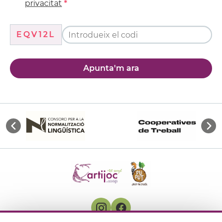
privacitat
EQV12L
Apunta'm ara