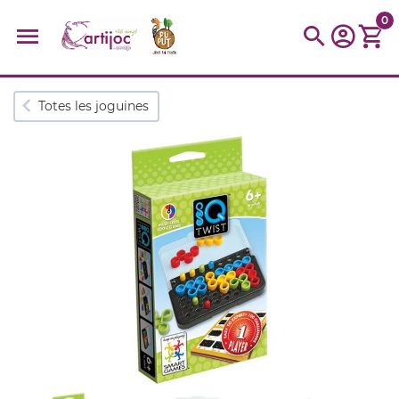
0
Cerques populars
Totes les joguines
disfressa
trencaclosques
baldufa
cotxe
camio
parquing
tinkering
kit
Cuina
viatge