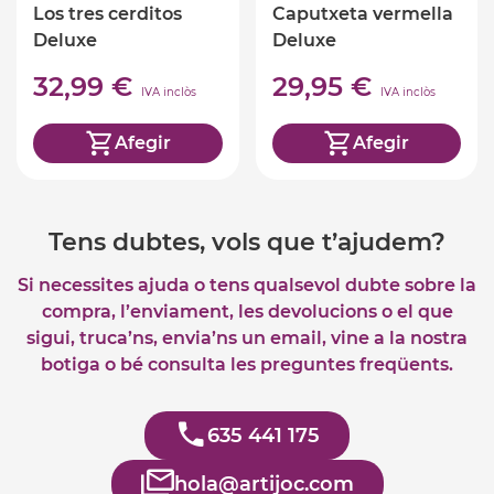
Los tres cerditos
Caputxeta vermella
Deluxe
Deluxe
32,99 €
29,95 €
IVA inclòs
IVA inclòs
Afegir
Afegir
Tens dubtes, vols que t’ajudem?
Si necessites ajuda o tens qualsevol dubte sobre la
compra, l’enviament, les devolucions o el que
sigui, truca’ns, envia’ns un email, vine a la nostra
botiga o bé consulta les preguntes freqüents.
635 441 175
hola@artijoc.com