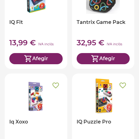
IQ Fit
Tantrix Game Pack
13,99 €
32,95 €
IVA inclòs
IVA inclòs
Afegir
Afegir
Iq Xoxo
IQ Puzzle Pro