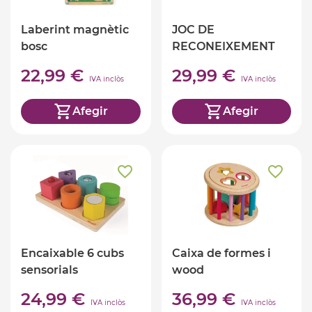
Laberint magnètic
JOC DE
bosc
RECONEIXEMENT
TÀCTIL MEMORY
22,99 €
29,99 €
TOUCH
IVA inclòs
IVA inclòs
Afegir
Afegir
Encaixable 6 cubs
Caixa de formes i
sensorials
wood
24,99 €
36,99 €
IVA inclòs
IVA inclòs