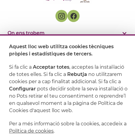
On ens trobem
Aquest lloc web utilitza cookies tècniques
Artijoc
pròpies i estadístiques de tercers.
Suport
Si fa clic a
Acceptar totes
, acceptes la instal·lació
de totes elles. Si fa clic a
Rebutja
no utilitzarem
cookies per a cap finalitat addicional. Si fa clic a
Configurar
pots decidir sobre la seva instal·lació o
no Pots retirar el teu consentiment o reprendre’l
en qualsevol moment a la pàgina de Política de
Cookies d'aquest lloc web.
Per a més informació sobre la cookies, accedeix a
Política de cookies
.
Avís legal
Política de privacitat