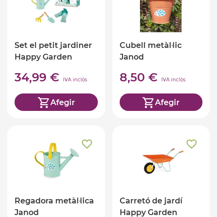
Set el petit jardiner
Cubell metàl·lic
Happy Garden
Janod
34,99 €
8,50 €
IVA inclòs
IVA inclòs
Afegir
Afegir
Regadora metàl·lica
Carretó de jardí
Janod
Happy Garden