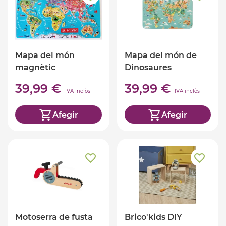
Mapa del món
Mapa del món de
magnètic
Dinosaures
magnètic
39,99 €
39,99 €
IVA inclòs
IVA inclòs
Afegir
Afegir
Motoserra de fusta
Brico'kids DIY