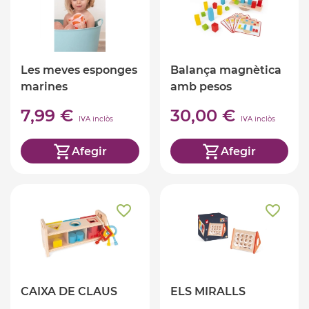
Les meves esponges
Balança magnètica
marines
amb pesos
7,99 €
30,00 €
IVA inclòs
IVA inclòs
Afegir
Afegir
CAIXA DE CLAUS
ELS MIRALLS