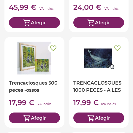
45,99 €
24,00 €
IVA inclòs
IVA inclòs
Afegir
Afegir
Trencaclosques 500
TRENCACLOSQUES
peces -ossos
1000 PECES - A LES
rentadors
PROFUNDITATS
17,99 €
17,99 €
IVA inclòs
IVA inclòs
Afegir
Afegir