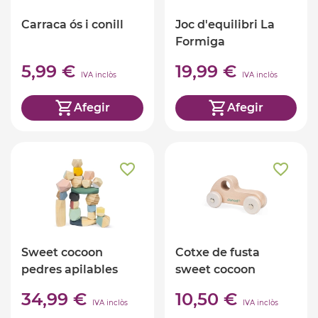
Carraca ós i conill
Joc d'equilibri La
Formiga
5,99 €
19,99 €
IVA inclòs
IVA inclòs
Afegir
Afegir
Sweet cocoon
Cotxe de fusta
pedres apilables
sweet cocoon
34,99 €
10,50 €
IVA inclòs
IVA inclòs