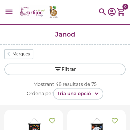
0
Janod
Cerques populars
disfressa
trencaclosques
baldufa
cotxe
Marques
camio
parquing
tinkering
kit
Cuina
viatge
Filtrar
Mostrant
48
resultats de
75
Ordena per