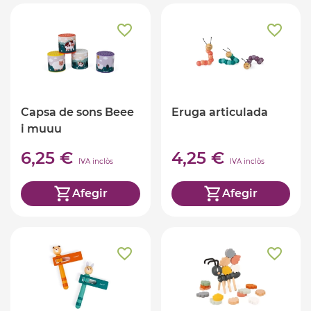
Capsa de sons Beee
Eruga articulada
i muuu
6,25 €
4,25 €
IVA inclòs
IVA inclòs
Afegir
Afegir