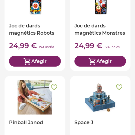
Joc de dards
Joc de dards
magnètics Robots
magnètics Monstres
24,99 €
24,99 €
IVA inclòs
IVA inclòs
Afegir
Afegir
Pinball Janod
Space J