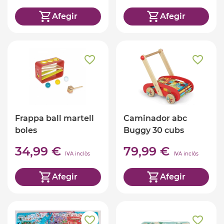
Afegir
Afegir
Frappa ball martell
Caminador abc
boles
Buggy 30 cubs
34,99 €
79,99 €
IVA inclòs
IVA inclòs
Afegir
Afegir