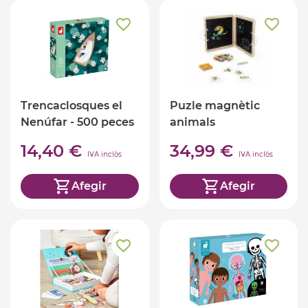
Trencaclosques el
Puzle magnètic
Nenúfar - 500 peces
animals
14,40 €
34,99 €
IVA inclòs
IVA inclòs
Afegir
Afegir