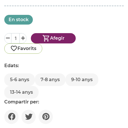
En stock
Afegir
Favorits
Edats:
5-6 anys
7-8 anys
9-10 anys
13-14 anys
Compartir per: