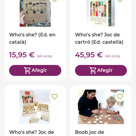
Who's she? (Ed. en
Who's she? Joc de
català)
cartró (Ed. castellà)
15,95 €
45,95 €
IVA inclòs
IVA inclòs
Afegir
Afegir
Who's she? Joc de
Boob joc de