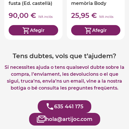
fusta (Ed. castellà)
memòria Body
positive Playeress
90,00 €
25,95 €
IVA inclòs
IVA inclòs
Afegir
Afegir
Tens dubtes, vols que t’ajudem?
Si necessites ajuda o tens qualsevol dubte sobre la
compra, l’enviament, les devolucions o el que
sigui, truca’ns, envia’ns un email, vine a la nostra
botiga o bé consulta les preguntes freqüents.
635 441 175
hola@artijoc.com