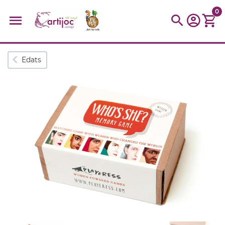
0
Cerques populars
Edats
disfressa
trencaclosques
baldufa
cotxe
camio
parquing
tinkering
kit
Cuina
viatge