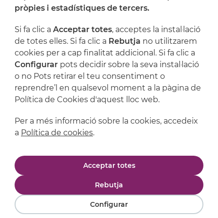
On ens trobem
pròpies i estadístiques de tercers.
Artijoc
Si fa clic a
Acceptar totes
, acceptes la instal·lació
de totes elles. Si fa clic a
Rebutja
no utilitzarem
Suport
cookies per a cap finalitat addicional. Si fa clic a
Configurar
pots decidir sobre la seva instal·lació
o no Pots retirar el teu consentiment o
reprendre’l en qualsevol moment a la pàgina de
Política de Cookies d'aquest lloc web.
Per a més informació sobre la cookies, accedeix
a
Política de cookies
.
Avís legal
Política de privacitat
Acceptar totes
Política de cookies
Condicions de compra
Rebutja
Configurar
Powered by
Comertis