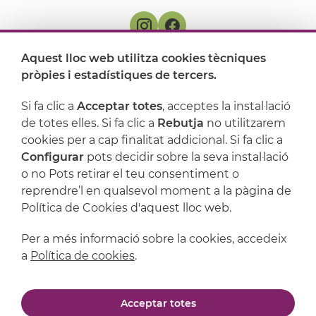
Aquest lloc web utilitza cookies tècniques
On ens trobem
pròpies i estadístiques de tercers.
Artijoc
Si fa clic a
Acceptar totes
, acceptes la instal·lació
de totes elles. Si fa clic a
Rebutja
no utilitzarem
Suport
cookies per a cap finalitat addicional. Si fa clic a
Configurar
pots decidir sobre la seva instal·lació
o no Pots retirar el teu consentiment o
reprendre’l en qualsevol moment a la pàgina de
Política de Cookies d'aquest lloc web.
Per a més informació sobre la cookies, accedeix
a
Política de cookies
.
Avís legal
Política de privacitat
Acceptar totes