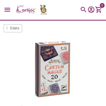
0
Cerques populars
Edats
disfressa
trencaclosques
baldufa
cotxe
camio
parquing
tinkering
kit
Cuina
viatge