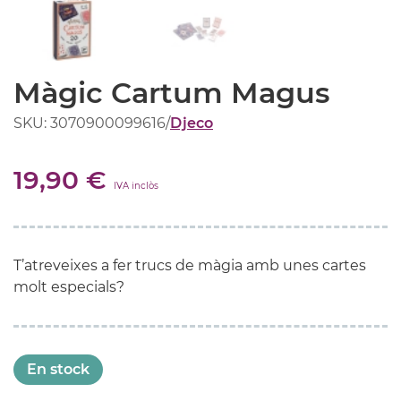
Màgic Cartum Magus
SKU: 3070900099616
/
Djeco
19,90 €
IVA inclòs
T’atreveixes a fer trucs de màgia amb unes cartes
molt especials?
En stock