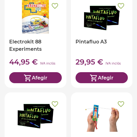
Electrokit 88
Pintafluo A3
Experiments
electrònics
44,95 €
29,95 €
IVA inclòs
IVA inclòs
Afegir
Afegir