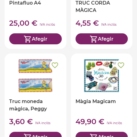
Pintafluo A4
TRUC CORDA
MÀGICA
25,00 €
4,55 €
IVA inclòs
IVA inclòs
Afegir
Afegir
Truc moneda
Màgia Magicam
màgica, Peggy
3,60 €
49,90 €
IVA inclòs
IVA inclòs