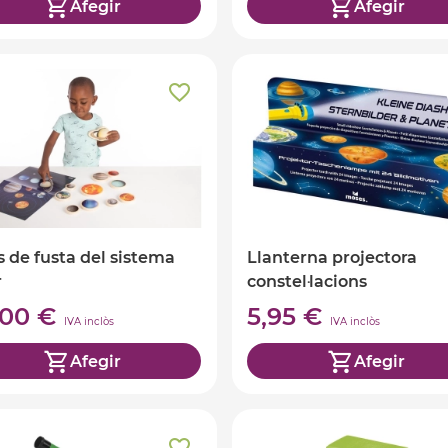
Afegir
Afegir
s de fusta del sistema
Llanterna projectora
r
constel·lacions
,00 €
5,95 €
IVA inclòs
IVA inclòs
Afegir
Afegir