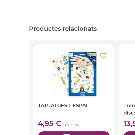
Productes relacionats
TATUATGES L'ESPAI
Tren
disc
4,95 €
13
IVA inclòs