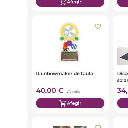
Afegir
Rainbowmaker de taula
Disc
sola
40,00 €
34
IVA inclòs
Afegir