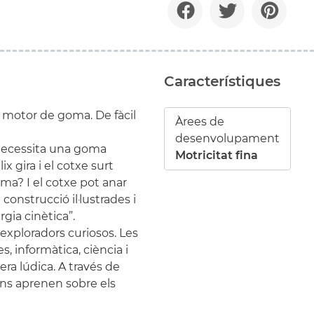
Característiques
b motor de goma. De fàcil
Àrees de
desenvolupament
ecessita una goma
Motricitat fina
ix gira i el cotxe surt
ma? I el cotxe pot anar
onstrucció il·lustrades i
gia cinètica”.
xploradors curiosos. Les
 informàtica, ciència i
a lúdica. A través de
nens aprenen sobre els