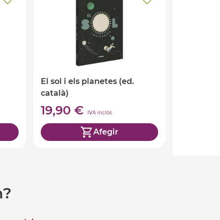
El sol i els planetes (ed.
català)
19,90 €
IVA inclòs
Afegir
m?