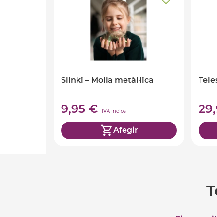
Slinki – Molla metàl·lica
Tele
9,95 €
29
IVA inclòs
Afegir
T