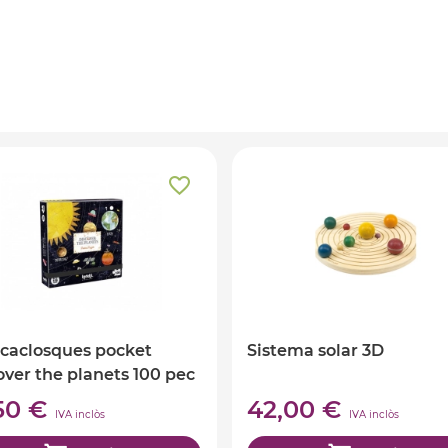
caclosques pocket
Sistema solar 3D
over the planets 100 pec
,50 €
42,00 €
IVA inclòs
IVA inclòs