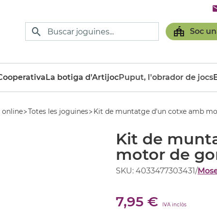
Soc un
ooperativa
La botiga d'Artijoc
Puput, l'obrador de jocs
 online
Totes les joguines
Kit de muntatge d'un cotxe amb m
Kit de munt
motor de g
SKU: 4033477303431
/
Mos
7,95 €
IVA inclòs