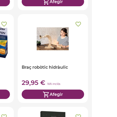
Afegir
Braç robòtic hidràulic
29,95 €
IVA inclòs
Afegir