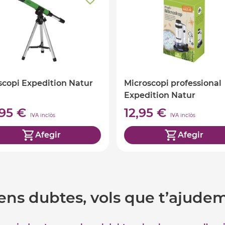
scopi Expedition Natur
Microscopi professional
Expedition Natur
,95 €
12,95 €
IVA inclòs
IVA inclòs
Afegir
Afegir
ens dubtes, vols que t’ajude