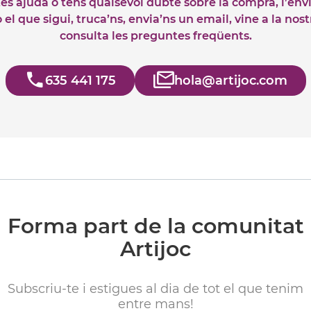
tes ajuda o tens qualsevol dubte sobre la compra, l’env
el que sigui, truca’ns, envia’ns un email, vine a la nos
consulta les preguntes freqüents.
635 441 175
hola@artijoc.com
Forma part de la comunitat
Artijoc
Subscriu-te i estigues al dia de tot el que tenim
entre mans!