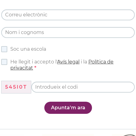
Soc una escola
He llegit i accepto l'
Avís legal
i la
Política de
privacitat
545I0T
Apunta'm ara