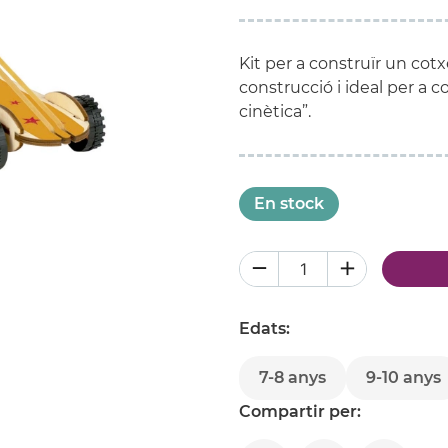
Kit per a construïr un cot
construcció i ideal per a 
cinètica”.
En stock
Edats:
7-8 anys
9-10 anys
Compartir per: