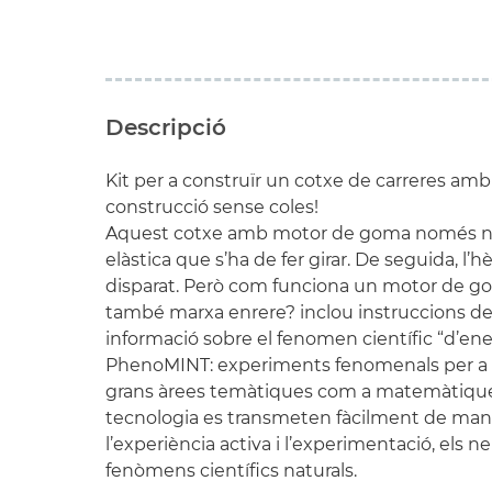
Descripció
Kit per a construïr un cotxe de carreres am
construcció sense coles!
Aquest cotxe amb motor de goma només n
elàstica que s’ha de fer girar. De seguida, l’hèl
disparat. Però com funciona un motor de go
també marxa enrere? inclou instruccions de c
informació sobre el fenomen científic “d’ener
PhenoMINT: experiments fenomenals per a e
grans àrees temàtiques com a matemàtiques,
tecnologia es transmeten fàcilment de maner
l’experiència activa i l’experimentació, els 
fenòmens científics naturals.