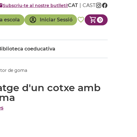
CAT
CAST
Subscriu-te al nostre butlletí!
a escola
Iniciar Sessió
0
Biblioteca coeducativa
otor de goma
atge d'un cotxe amb
oma
es