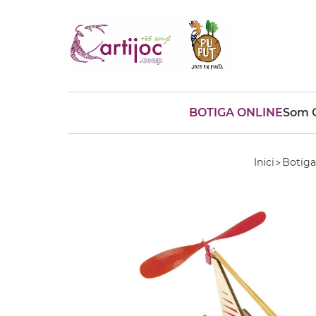
BOTIGA ONLINE
Som C
Cerques populars
disfressa
trencaclosques
Inici
Botiga
baldufa
cotxe
camio
parquing
tinkering
kit
Cuina
viatge