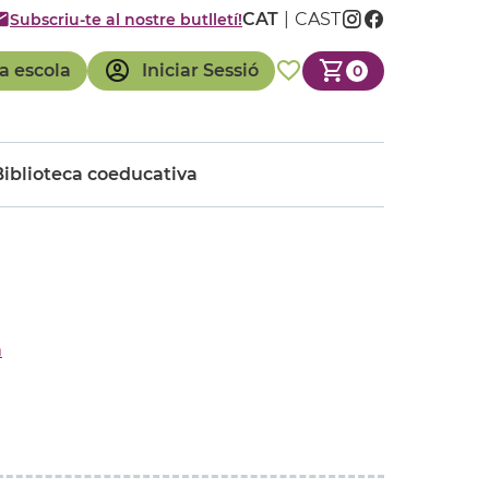
CAT
CAST
Subscriu-te al nostre butlletí!
a escola
Iniciar Sessió
0
Biblioteca coeducativa
a