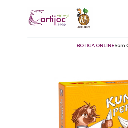
BOTIGA ONLINE
Som C
Cerques populars
disfressa
trencaclosques
baldufa
cotxe
camio
parquing
tinkering
kit
Cuina
viatge