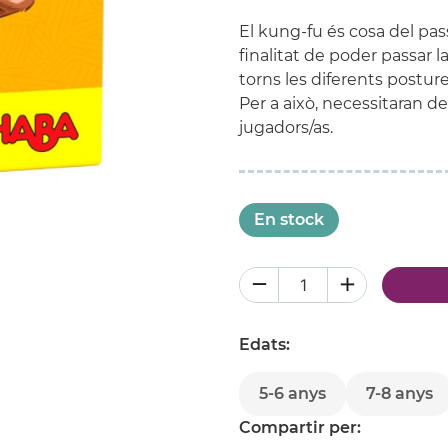
El kung-fu és cosa del pas
finalitat de poder passar la
torns les diferents postu
Per a això, necessitaran de
jugadors/as.
En stock
Edats:
5-6 anys
7-8 anys
Compartir per: