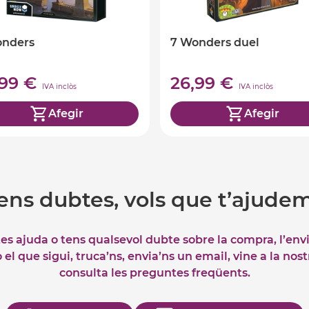
onders
7 Wonders duel
,99 €
26,99 €
IVA inclòs
IVA inclòs
Afegir
Afegir
ens dubtes, vols que t’ajude
tes ajuda o tens qualsevol dubte sobre la compra, l’env
el que sigui, truca’ns, envia’ns un email, vine a la nos
consulta les preguntes freqüents.