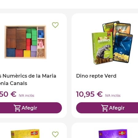
 Numèrics de la Maria
Dino repte Verd
nia Canals
,50 €
10,95 €
IVA inclòs
IVA inclòs
Afegir
Afegir