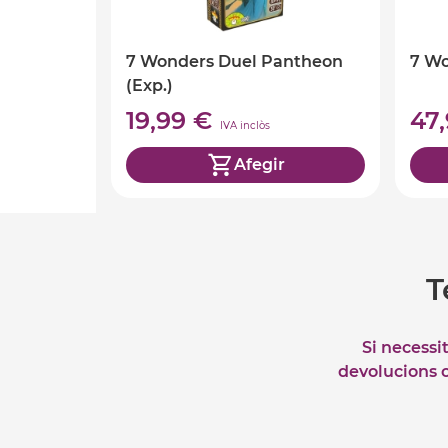
7 Wonders Duel Pantheon
7 W
(Exp.)
19,99 €
47
IVA inclòs
Afegir
T
Si necessi
devolucions o 