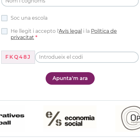
Soc una escola
He llegit i accepto l'
Avís legal
i la
Política de
privacitat
FKQ48J
Apunta'm ara