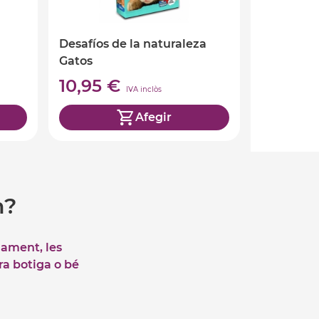
Desafíos de la naturaleza
Gatos
10,95 €
IVA inclòs
Afegir
m?
iament, les
tra botiga o bé