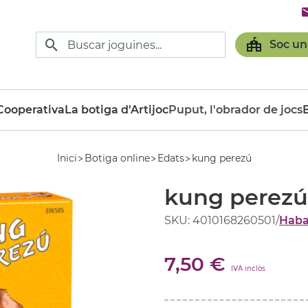
Soc un
ooperativa
La botiga d'Artijoc
Puput, l'obrador de jocs
Inici
Botiga online
Edats
kung perezú
kung perezú
SKU: 4010168260501
/
Hab
7,50 €
IVA inclòs