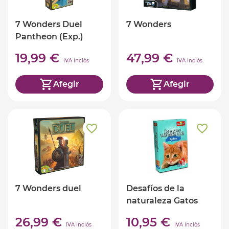
7 Wonders Duel
7 Wonders
Pantheon (Exp.)
19,99 €
47,99 €
IVA inclòs
IVA inclòs
Afegir
Afegir
7 Wonders duel
Desafíos de la
naturaleza Gatos
26,99 €
10,95 €
IVA inclòs
IVA inclòs