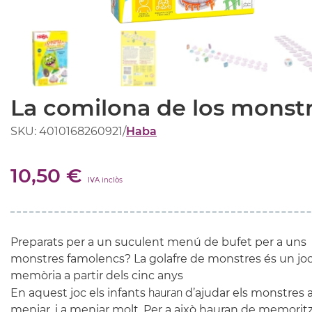
La comilona de los monst
SKU: 4010168260921
/
Haba
10,50 €
IVA inclòs
Preparats per a un suculent menú de bufet per a uns
monstres famolencs? La golafre de monstres és un jo
memòria a partir dels cinc anys
hauran
En aquest joc els infants
d’ajudar els monstres 
menjar, i a menjar molt. Per a això hauran de memorit