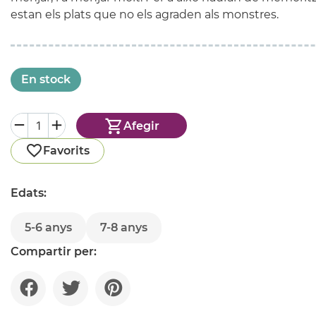
estan els plats que no els agraden als monstres.
En stock
Afegir
Favorits
Edats:
5-6 anys
7-8 anys
Compartir per: