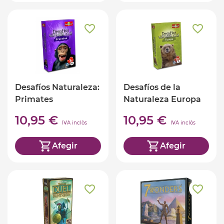
Desafíos Naturaleza:
Desafíos de la
Primates
Naturaleza Europa
10,95 €
10,95 €
IVA inclòs
IVA inclòs
Afegir
Afegir