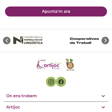
Apunta'm ara
On ens trobem
Artijoc