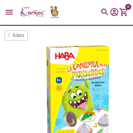
0
Cerques populars
Edats
disfressa
trencaclosques
baldufa
cotxe
camio
parquing
tinkering
kit
Cuina
viatge