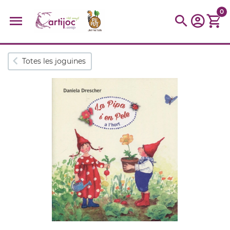
0
Cerques populars
Totes les joguines
disfressa
trencaclosques
baldufa
cotxe
camio
parquing
tinkering
kit
Cuina
viatge