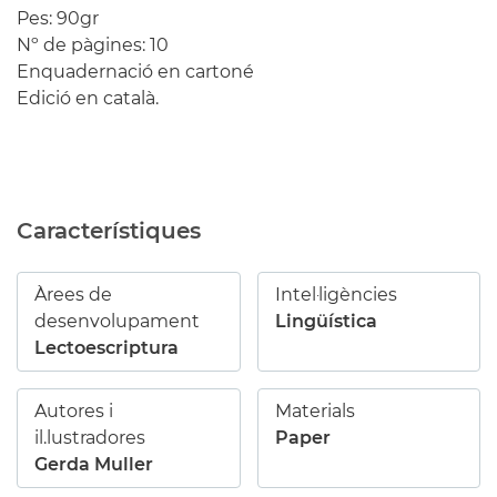
Pes: 90gr
Nº de pàgines: 10
Enquadernació en cartoné
Edició en català.
Característiques
Àrees de
Intel·ligències
desenvolupament
Lingüística
Lectoescriptura
Autores i
Materials
il.lustradores
Paper
Gerda Muller