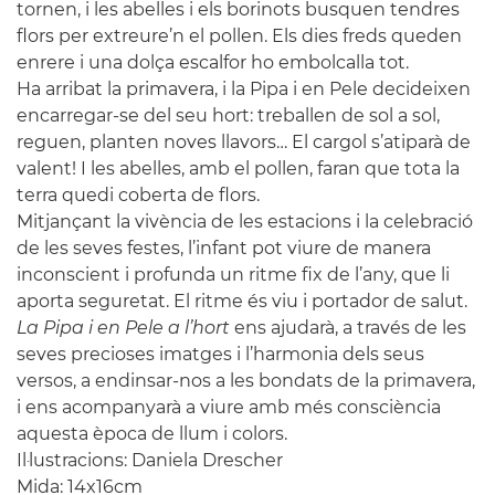
tornen, i les abelles i els borinots busquen tendres
flors per extreure’n el pollen. Els dies freds queden
enrere i una dolça escalfor ho embolcalla tot.
Ha arribat la primavera, i la Pipa i en Pele decideixen
encarregar-se del seu hort: treballen de sol a sol,
reguen, planten noves llavors… El cargol s’atiparà de
valent! I les abelles, amb el pollen, faran que tota la
terra quedi coberta de flors.
Mitjançant la vivència de les estacions i la celebració
de les seves festes, l’infant pot viure de manera
inconscient i profunda un ritme fix de l’any, que li
aporta seguretat. El ritme és viu i portador de salut.
La Pipa i en Pele a l’hort
ens ajudarà, a través de les
seves precioses imatges i l’harmonia dels seus
versos, a endinsar-nos a les bondats de la primavera,
i ens acompanyarà a viure amb més consciència
aquesta època de llum i colors.
Il·lustracions: Daniela Drescher
Mida: 14x16cm