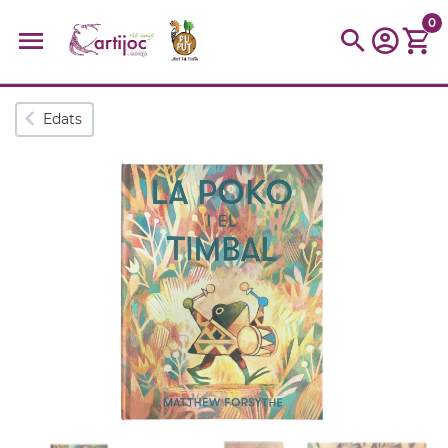
0
Cerques populars
Edats
disfressa
trencaclosques
baldufa
cotxe
camio
parquing
tinkering
kit
Cuina
viatge