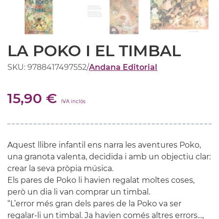
LA POKO I EL TIMBAL
SKU: 9788417497552
/
Andana Editorial
15,90 €
IVA inclòs
Aquest llibre infantil ens narra les aventures Poko,
una granota valenta, decidida i amb un objectiu clar:
crear la seva pròpia música.
Els pares de Poko li havien regalat moltes coses,
però un dia li van comprar un timbal.
“L’error més gran dels pares de la Poko va ser
regalar-li un timbal. Ja havien comés altres errors…,