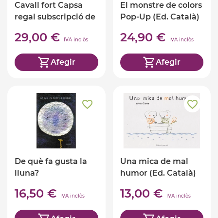
Cavall fort Capsa
El monstre de colors
regal subscripció de
Pop-Up (Ed. Català)
4 mesos
29,00 €
24,90 €
IVA inclòs
IVA inclòs
Afegir
Afegir
De què fa gusta la
Una mica de mal
lluna?
humor (Ed. Català)
16,50 €
13,00 €
IVA inclòs
IVA inclòs