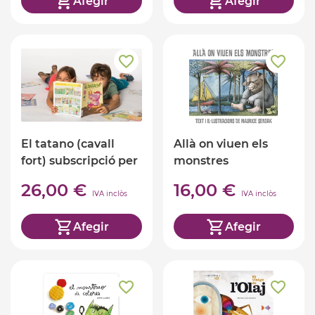
Afegir
Afegir
El tatano (cavall
Allà on viuen els
fort) subscripció per
monstres
4 mesos
26,00 €
16,00 €
IVA inclòs
IVA inclòs
Afegir
Afegir