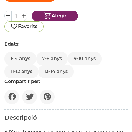
Afegir
Favorits
Edats:
+14 anys
7-8 anys
9-10 anys
11-12 anys
13-14 anys
Compartir per:
Descripció
A l’Arna tramposa haurem d’aconseguir quedar-nos