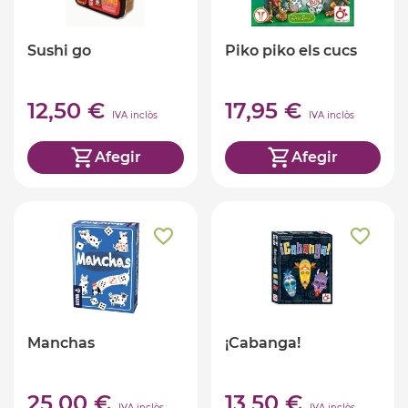
Sushi go
Piko piko els cucs
12,50 €
17,95 €
IVA inclòs
IVA inclòs
Afegir
Afegir
Manchas
¡Cabanga!
25,00 €
13,50 €
IVA inclòs
IVA inclòs