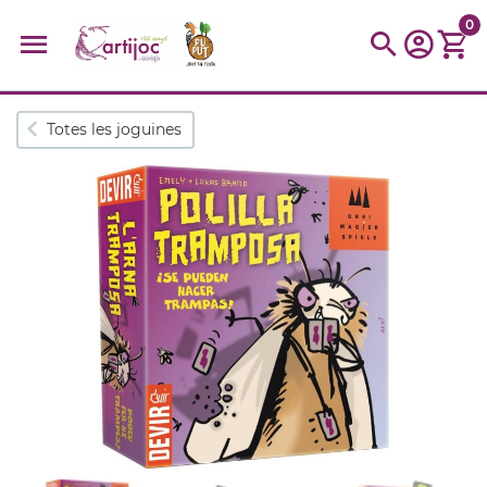
0
Cerques populars
Totes les joguines
disfressa
trencaclosques
baldufa
cotxe
camio
parquing
tinkering
kit
Cuina
viatge