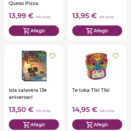
Queso Pizza
13,99 €
13,95 €
IVA inclòs
IVA inclòs
Afegir
Afegir
Isla calavera 13è
Te toka Tiki Tiki
aniversari
13,50 €
14,95 €
IVA inclòs
IVA inclòs
Afegir
Afegir