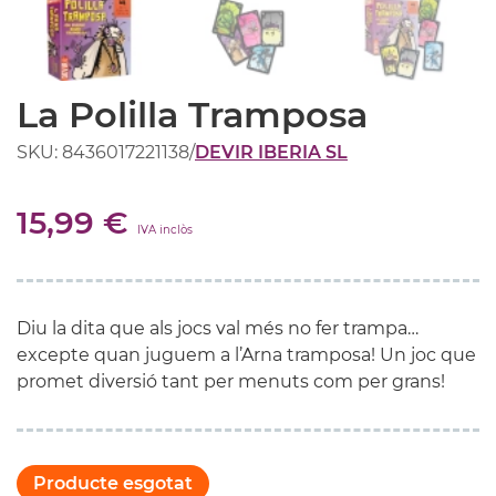
La Polilla Tramposa
SKU: 8436017221138
/
DEVIR IBERIA SL
15,99 €
IVA inclòs
Diu la dita que als jocs val més no fer trampa…
excepte quan juguem a l’Arna tramposa! Un joc que
promet diversió tant per menuts com per grans!
Producte esgotat