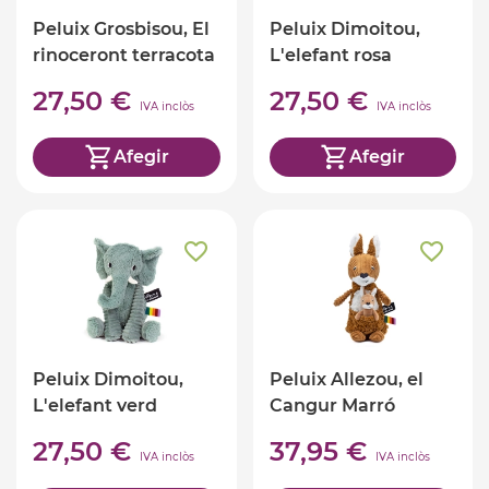
Peluix Grosbisou, El
Peluix Dimoitou,
rinoceront terracota
L'elefant rosa
27,50 €
27,50 €
IVA inclòs
IVA inclòs
Afegir
Afegir
Peluix Dimoitou,
Peluix Allezou, el
L'elefant verd
Cangur Marró
27,50 €
37,95 €
IVA inclòs
IVA inclòs