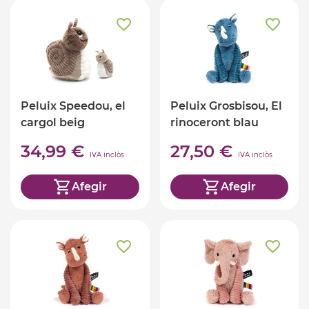
Peluix Speedou, el
Peluix Grosbisou, El
cargol beig
rinoceront blau
34,99 €
27,50 €
IVA inclòs
IVA inclòs
Afegir
Afegir