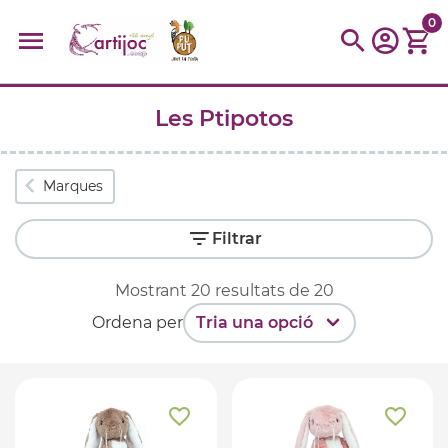
0
Les Ptipotos
Cerques populars
disfressa
trencaclosques
baldufa
cotxe
Marques
camio
parquing
tinkering
kit
Cuina
viatge
Filtrar
Mostrant
20
resultats de
20
Ordena per