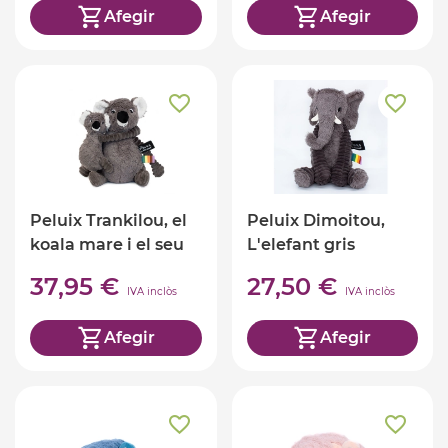
Afegir
Afegir
Peluix Trankilou, el
Peluix Dimoitou,
koala mare i el seu
L'elefant gris
bebè
37,95 €
27,50 €
IVA inclòs
IVA inclòs
Afegir
Afegir