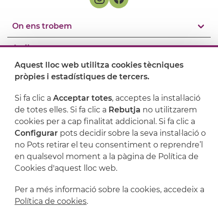
On ens trobem
Artijoc
Aquest lloc web utilitza cookies tècniques
Suport
pròpies i estadístiques de tercers.
Si fa clic a
Acceptar totes
, acceptes la instal·lació
de totes elles. Si fa clic a
Rebutja
no utilitzarem
cookies per a cap finalitat addicional. Si fa clic a
Configurar
pots decidir sobre la seva instal·lació o
no Pots retirar el teu consentiment o reprendre’l
en qualsevol moment a la pàgina de Política de
Cookies d'aquest lloc web.
Per a més informació sobre la cookies, accedeix a
Avís legal
Política de privacitat
Política de cookies
.
Política de cookies
Condicions de compra