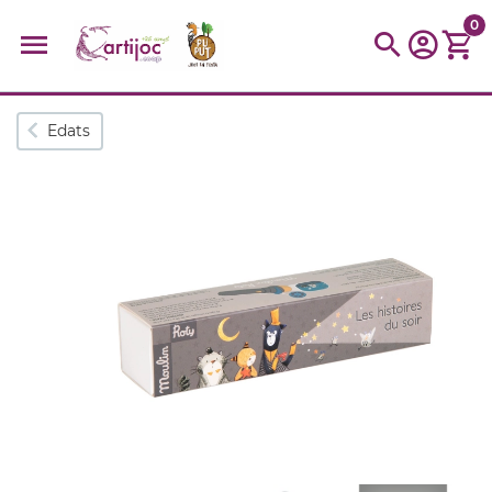
0
Cerques populars
Edats
disfressa
trencaclosques
baldufa
cotxe
camio
parquing
tinkering
kit
Cuina
viatge