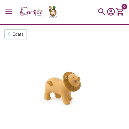
0
Cerques populars
Edats
disfressa
trencaclosques
baldufa
cotxe
camio
parquing
tinkering
kit
Cuina
viatge