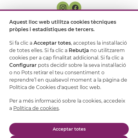
Aquest lloc web utilitza cookies tècniques
On ens trobem
pròpies i estadístiques de tercers.
Artijoc
Si fa clic a
Acceptar totes
, acceptes la instal·lació
de totes elles. Si fa clic a
Rebutja
no utilitzarem
Suport
cookies per a cap finalitat addicional. Si fa clic a
Configurar
pots decidir sobre la seva instal·lació
o no Pots retirar el teu consentiment o
reprendre’l en qualsevol moment a la pàgina de
Política de Cookies d'aquest lloc web.
Per a més informació sobre la cookies, accedeix
a
Política de cookies
.
Avís legal
Política de privacitat
Acceptar totes
Política de cookies
Condicions de compra