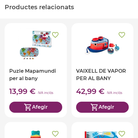
Productes relacionats
Puzle Mapamundi
VAIXELL DE VAPOR
per al bany
PER AL BANY
MARIUS
13,99 €
42,99 €
IVA inclòs
IVA inclòs
Afegir
Afegir