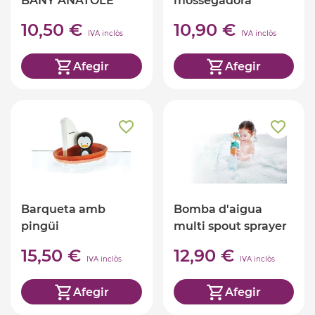
BANY ANATOLE
mossegadora
10,50 €
10,90 €
IVA inclòs
IVA inclòs
Afegir
Afegir
Barqueta amb
Bomba d'aigua
pingüi
multi spout sprayer
15,50 €
12,90 €
IVA inclòs
IVA inclòs
Afegir
Afegir