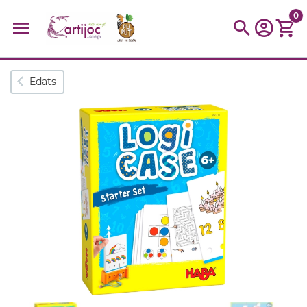
0
Cerques populars
Edats
disfressa
trencaclosques
baldufa
cotxe
camio
parquing
tinkering
kit
Cuina
viatge