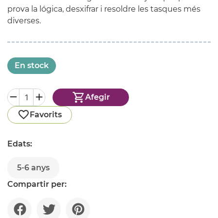
prova la lógica, desxifrar i resoldre les tasques més
diverses.
En stock
Afegir
Favorits
Edats:
5-6 anys
Compartir per: