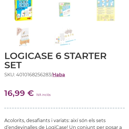
LOGICASE 6 STARTER
SET
SKU: 4010168256283
/
Haba
16,99 €
IVA inclòs
Acolorits, desafiants i variats: així són els sets
d’endevinalles de LogiCase! Un conjunt per posar a