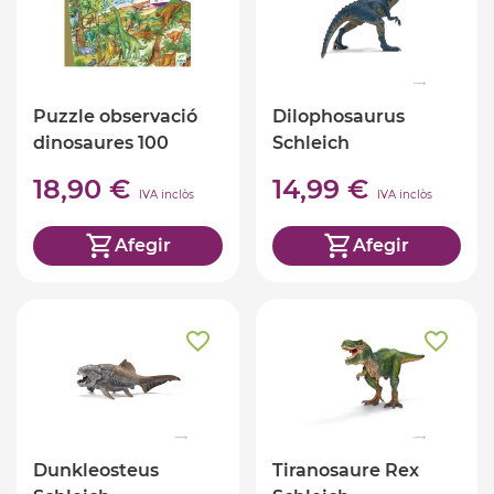
Puzzle observació
Dilophosaurus
dinosaures 100
Schleich
peces
18,90 €
14,99 €
IVA inclòs
IVA inclòs
Afegir
Afegir
Dunkleosteus
Tiranosaure Rex