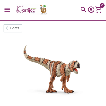
0
Cerques populars
Edats
disfressa
trencaclosques
baldufa
cotxe
camio
parquing
tinkering
kit
Cuina
viatge