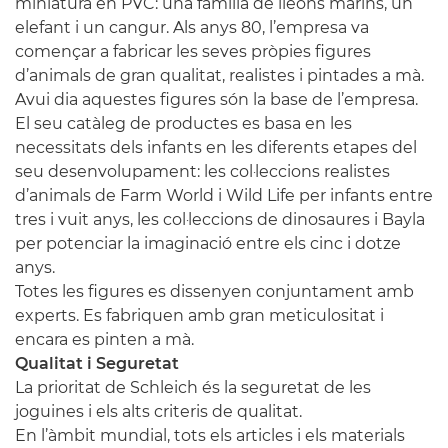
miniatura en PVC: una família de lleons marins, un
elefant i un cangur. Als anys 80, l’empresa va
començar a fabricar les seves pròpies figures
d’animals de gran qualitat, realistes i pintades a mà.
Avui dia aquestes figures són la base de l’empresa.
El seu catàleg de productes es basa en les
necessitats dels infants en les diferents etapes del
seu desenvolupament: les col·leccions realistes
d’animals de Farm World i Wild Life per infants entre
tres i vuit anys, les col·leccions de dinosaures i Bayla
per potenciar la imaginació entre els cinc i dotze
anys.
Totes les figures es dissenyen conjuntament amb
experts. Es fabriquen amb gran meticulositat i
encara es pinten a mà.
Qualitat i Seguretat
La prioritat de Schleich és la seguretat de les
joguines i els alts criteris de qualitat.
En l’àmbit mundial, tots els articles i els materials