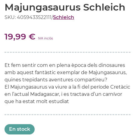
Majungasaurus Schleich
SKU: 4059433522111
/
Schleich
19,99 €
IVA inclòs
Et fem sentir com en plena època dels dinosaures
amb aquest fantàstic exemplar de Majungasaurus,
quines trepidants aventures compartireu?
El Majungasaurus va viure a la fi del període Cretàcic
en l’actual Madagascar, i es tractava d’un carnívor
que ha estat molt estudiat
En stock