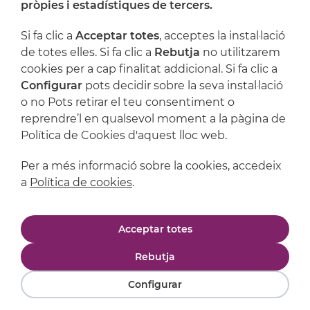
pròpies i estadístiques de tercers.
Artijoc
Si fa clic a
Acceptar totes
, acceptes la instal·lació
de totes elles. Si fa clic a
Rebutja
no utilitzarem
Suport
cookies per a cap finalitat addicional. Si fa clic a
Configurar
pots decidir sobre la seva instal·lació
o no Pots retirar el teu consentiment o
reprendre’l en qualsevol moment a la pàgina de
Política de Cookies d'aquest lloc web.
Per a més informació sobre la cookies, accedeix
a
Política de cookies
.
Avís legal
Política de privacitat
Acceptar totes
Política de cookies
Condicions de compra
Rebutja
Configurar
Powered by
Comertis