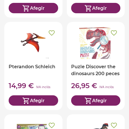
Afegir
Afegir
Pterandon Schleich
Puzle Discover the
dinosaurs 200 peces
14,99 €
26,95 €
IVA inclòs
IVA inclòs
Afegir
Afegir