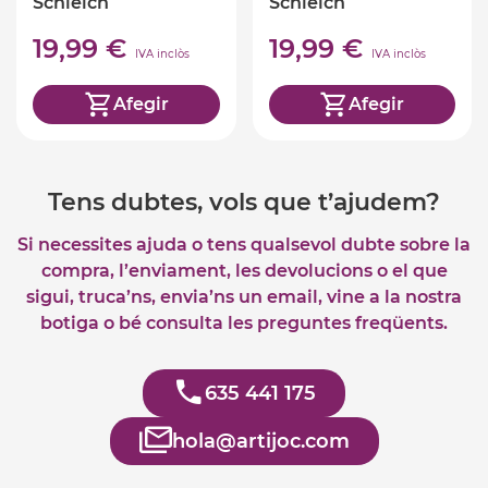
Schleich
Schleich
19,99 €
19,99 €
IVA inclòs
IVA inclòs
Afegir
Afegir
Tens dubtes, vols que t’ajudem?
Si necessites ajuda o tens qualsevol dubte sobre la
compra, l’enviament, les devolucions o el que
sigui, truca’ns, envia’ns un email, vine a la nostra
botiga o bé consulta les preguntes freqüents.
635 441 175
hola@artijoc.com