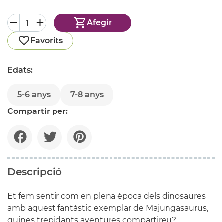
Afegir
Favorits
Edats:
5-6 anys
7-8 anys
Compartir per:
Descripció
Et fem sentir com en plena època dels dinosaures
amb aquest fantàstic exemplar de Majungasaurus,
quines trepidants aventures compartireu?