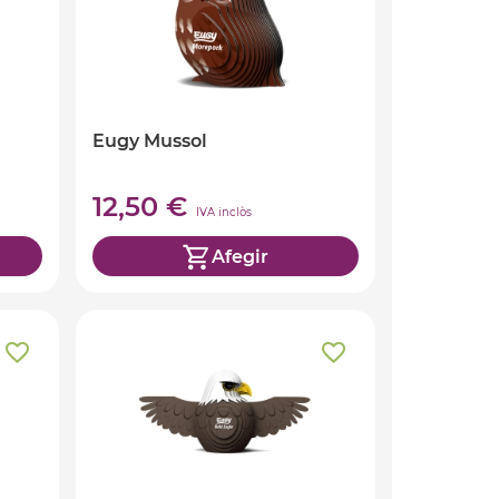
Eugy Mussol
12,50 €
IVA inclòs
Afegir