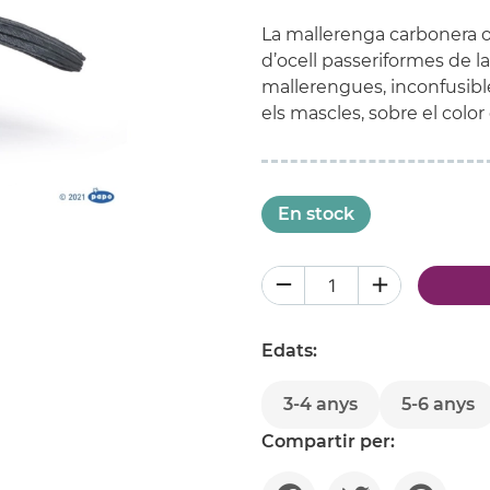
La mallerenga carbonera 
d’ocell passeriformes de la
mallerengues, inconfusibl
els mascles, sobre el color 
En stock
Edats:
3-4 anys
5-6 anys
Compartir per: