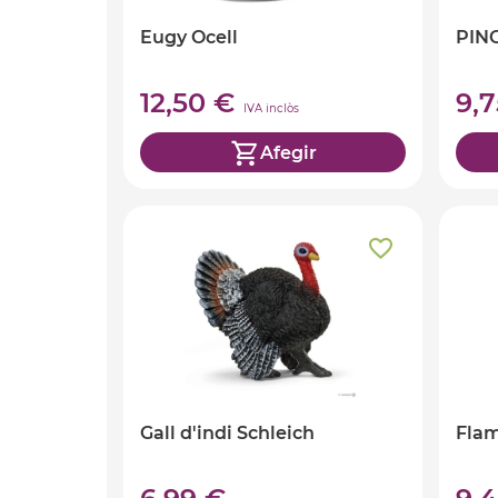
Eugy Ocell
PIN
12,50 €
9,
IVA inclòs
Afegir
Gall d'indi Schleich
Flam