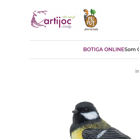
BOTIGA ONLINE
Som C
Cerques populars
disfressa
trencaclosques
In
baldufa
cotxe
camio
parquing
tinkering
kit
Cuina
viatge