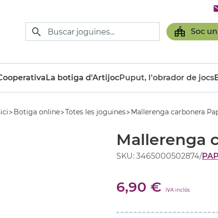
Soc un
ooperativa
La botiga d'Artijoc
Puput, l'obrador de jocs
ici
Botiga online
Totes les joguines
Mallerenga carbonera Pa
Mallerenga 
SKU: 3465000502874
/
PA
6,90 €
IVA inclòs