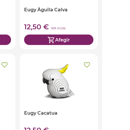
Eugy Àguila Calva
12,50 €
IVA inclòs
Afegir
Eugy Cacatua