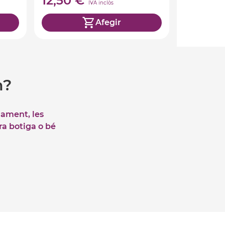
12,50 €
IVA inclòs
Afegir
m?
iament, les
tra botiga o bé