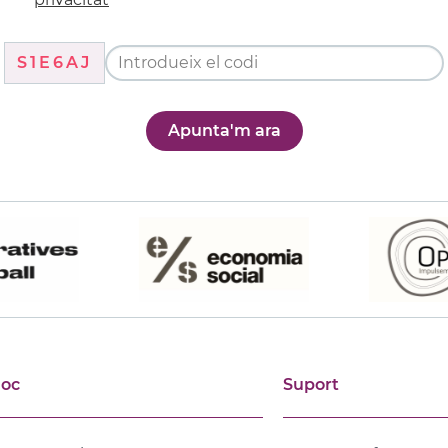
S1E6AJ
Apunta'm ara
joc
Suport