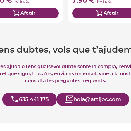
40 €
7,90 €
IVA inclòs
IVA inclòs
Afegir
Afegir
ens dubtes, vols que t’ajude
tes ajuda o tens qualsevol dubte sobre la compra, l’env
el que sigui, truca’ns, envia’ns un email, vine a la nos
consulta les preguntes freqüents.
635 441 175
hola@artijoc.com