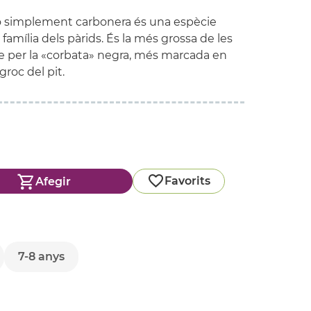
o simplement carbonera és una espècie
 família dels pàrids. És la més grossa de les
e per la «corbata» negra, més marcada en
groc del pit.
Favorits
Afegir
7-8 anys