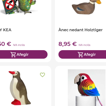
Y KEA
Ànec nedant Holztiger
,50 €
8,95 €
IVA inclòs
IVA inclòs
Afegir
Afegir