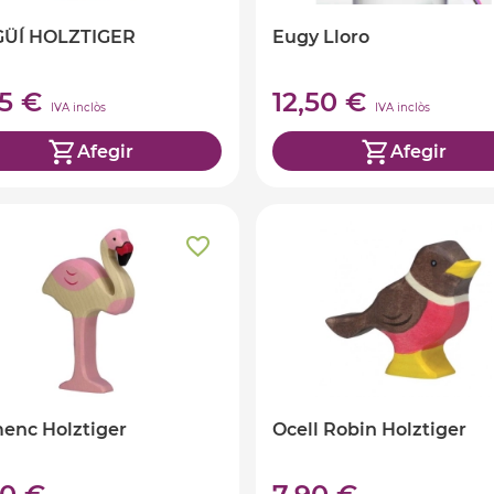
GÜÍ HOLZTIGER
Eugy Lloro
75 €
12,50 €
IVA inclòs
IVA inclòs
Afegir
Afegir
enc Holztiger
Ocell Robin Holztiger