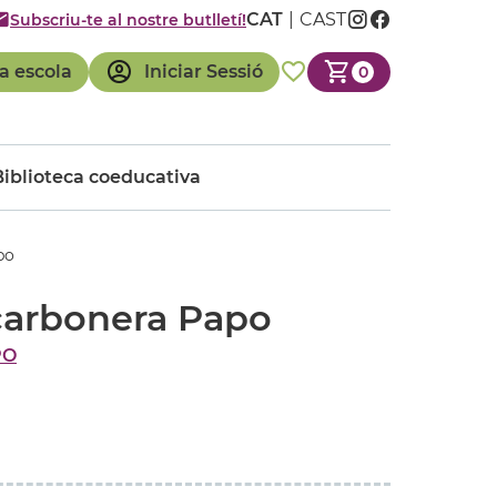
CAT
CAST
Subscriu-te al nostre butlletí!
a escola
Iniciar Sessió
0
Biblioteca coeducativa
po
carbonera Papo
PO