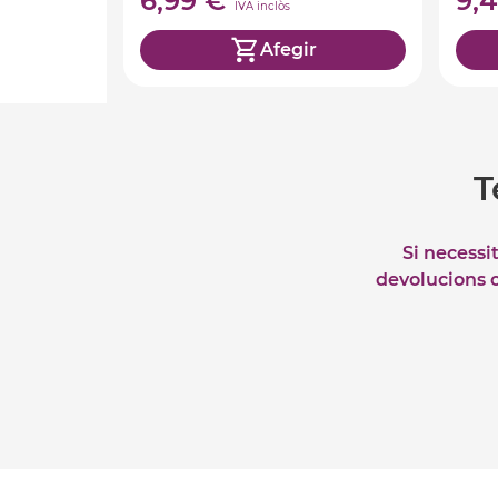
6,99 €
9,
IVA inclòs
Afegir
T
Si necessi
devolucions o 