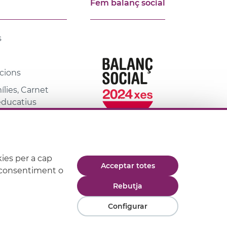
Fem balanç social
s
cions
lies, Carnet
 educatius
ies per a cap
Acceptar totes
eu consentiment o
de compra
Rebutja
Configurar