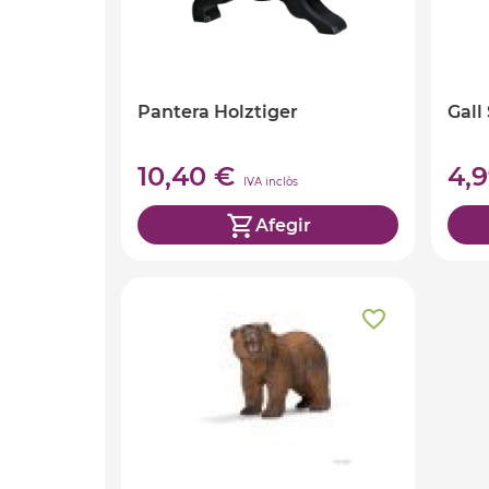
Pantera Holztiger
Gall
10,40 €
4,
IVA inclòs
Afegir