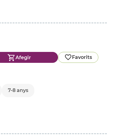
Favorits
Afegir
7-8 anys