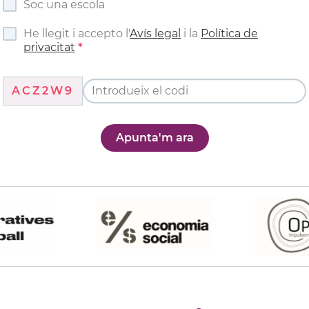
Soc una escola
He llegit i accepto l'
Avís legal
i la
Política de
privacitat
ACZ2W9
Apunta'm ara