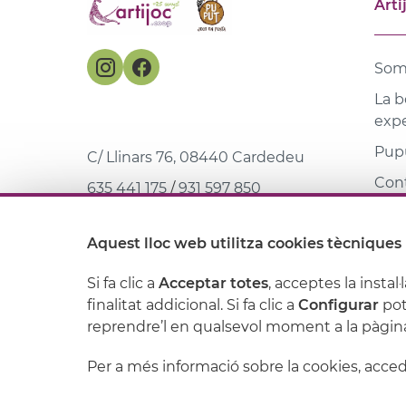
Arti
Som
La b
expe
Pupu
C/ Llinars 76, 08440 Cardedeu
Con
635 441 175
/
931 597 850
Mar
web@artijoc.com
Aquest lloc web utilitza cookies tècniques 
Bibl
Si fa clic a
Acceptar totes
, acceptes la instal·l
finalitat addicional. Si fa clic a
Configurar
pot
Avís legal
reprendre’l en qualsevol moment a la pàgina
Per a més informació sobre la cookies, acce