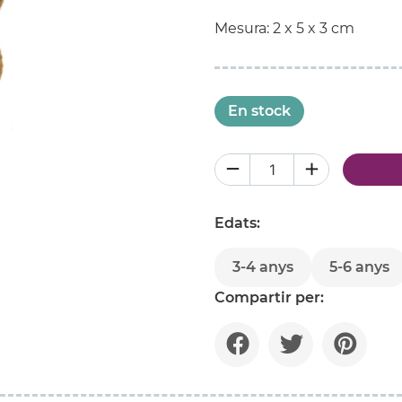
Mesura: 2 x 5 x 3 cm
En stock
Edats:
3-4 anys
5-6 anys
Compartir per: