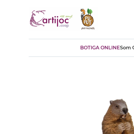
BOTIGA ONLINE
Som C
Cerques populars
disfressa
trencaclosques
baldufa
cotxe
camio
parquing
tinkering
kit
Cuina
viatge