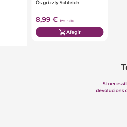
Ós grizzly Schleich
8,99 €
IVA inclòs
Afegir
T
Si necessi
devolucions o 