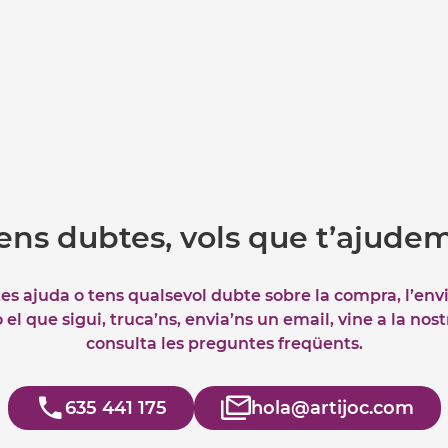
ens dubtes, vols que t’ajude
tes ajuda o tens qualsevol dubte sobre la compra, l’env
el que sigui, truca’ns, envia’ns un email, vine a la nos
consulta les preguntes freqüents.
635 441 175
hola@artijoc.com