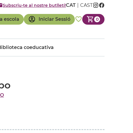
CAT
CAST
Subscriu-te al nostre butlletí!
a escola
Iniciar Sessió
0
Biblioteca coeducativa
po
PO