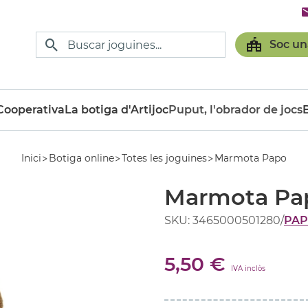
Soc un
ooperativa
La botiga d'Artijoc
Puput, l'obrador de jocs
Inici
Botiga online
Totes les joguines
Marmota Papo
Marmota Pa
SKU: 3465000501280
/
PA
5,50 €
IVA inclòs