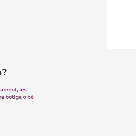
m?
iament, les
tra botiga o bé