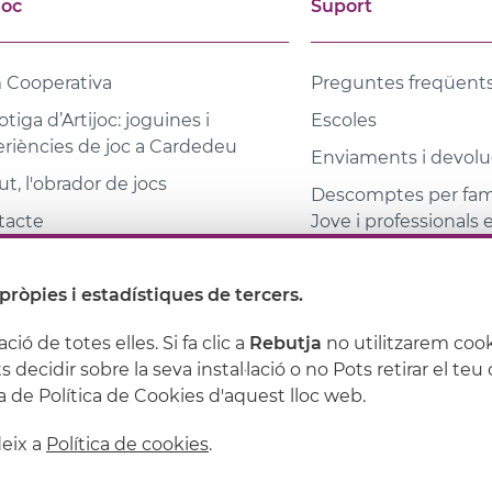
joc
Suport
 Cooperativa
Preguntes freqüent
otiga d’Artijoc: joguines i
Escoles
riències de joc a Cardedeu
Enviaments i devolu
t, l'obrador de jocs
Descomptes per famí
tacte
Jove i professionals
ques
pròpies i estadístiques de tercers.
ioteca coeducativa
ació de totes elles. Si fa clic a
Rebutja
no utilitzarem cook
s decidir sobre la seva instal·lació o no Pots retirar el t
Política de privacitat
Política de cookies
Condicions 
 de Política de Cookies d'aquest lloc web.
deix a
Política de cookies
.
Powered by
Comertis