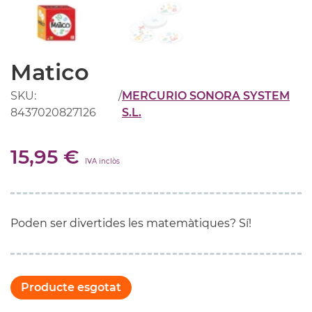
Matico
SKU:
/
MERCURIO SONORA SYSTEM
8437020827126
S.L.
15,95 €
IVA inclòs
Poden ser divertides les matemàtiques? Sí!
Producte esgotat