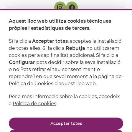
Aquest lloc web utilitza cookies tècniques
On ens trobem
pròpies i estadístiques de tercers.
Artijoc
Si fa clic a
Acceptar totes
, acceptes la instal·lació
de totes elles. Si fa clic a
Rebutja
no utilitzarem
Suport
cookies per a cap finalitat addicional. Si fa clic a
Configurar
pots decidir sobre la seva instal·lació
o no Pots retirar el teu consentiment o
reprendre’l en qualsevol moment a la pàgina de
Política de Cookies d'aquest lloc web.
Per a més informació sobre la cookies, accedeix
a
Política de cookies
.
Avís legal
Política de privacitat
Acceptar totes
Política de cookies
Condicions de compra