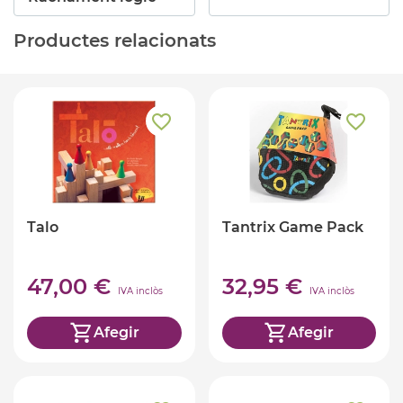
Productes relacionats
Talo
Tantrix Game Pack
47,00 €
32,95 €
IVA inclòs
IVA inclòs
Afegir
Afegir