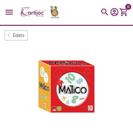
0
Cerques populars
Edats
disfressa
trencaclosques
baldufa
cotxe
camio
parquing
tinkering
kit
Cuina
viatge