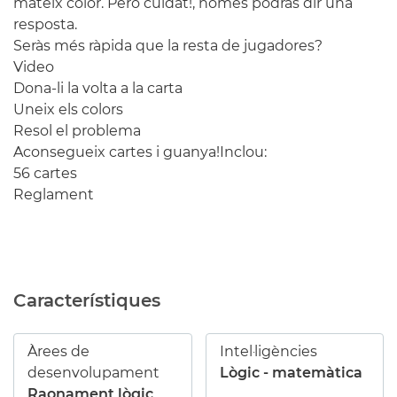
mateix color. Però cuidat!, només podràs dir una
resposta.
Seràs més ràpida que la resta de jugadores?
Video
Dona-li la volta a la carta
Uneix els colors
Resol el problema
Aconsegueix cartes i guanya!Inclou:
56 cartes
Reglament
Característiques
Àrees de
Intel·ligències
desenvolupament
Lògic - matemàtica
Raonament lògic