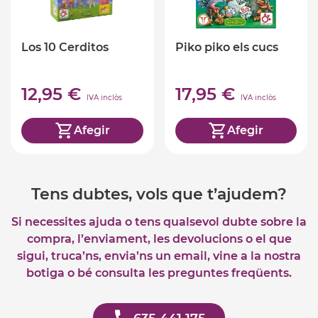
Los 10 Cerditos
Piko piko els cucs
12,95 €
17,95 €
IVA inclòs
IVA inclòs
Afegir
Afegir
Tens dubtes, vols que t’ajudem?
Si necessites ajuda o tens qualsevol dubte sobre la
compra, l’enviament, les devolucions o el que
sigui, truca’ns, envia’ns un email, vine a la nostra
botiga o bé consulta les preguntes freqüents.