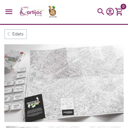
0
Cerques populars
Edats
disfressa
trencaclosques
baldufa
cotxe
camio
parquing
tinkering
kit
Cuina
viatge