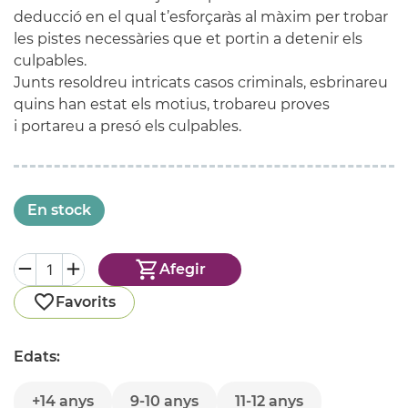
deducció en el qual t’esforçaràs al màxim per trobar
les pistes necessàries que et portin a detenir els
culpables.
Junts resoldreu intricats casos criminals, esbrinareu
quins han estat els motius, trobareu proves
i portareu a presó els culpables.
En stock
Afegir
Favorits
Edats:
+14 anys
9-10 anys
11-12 anys