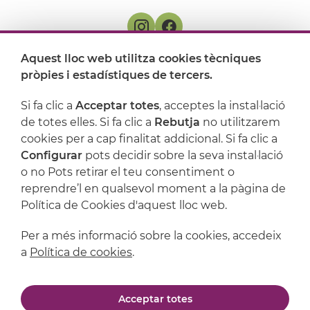
Aquest lloc web utilitza cookies tècniques
On ens trobem
pròpies i estadístiques de tercers.
Artijoc
Si fa clic a
Acceptar totes
, acceptes la instal·lació
de totes elles. Si fa clic a
Rebutja
no utilitzarem
Suport
cookies per a cap finalitat addicional. Si fa clic a
Configurar
pots decidir sobre la seva instal·lació
o no Pots retirar el teu consentiment o
reprendre’l en qualsevol moment a la pàgina de
Política de Cookies d'aquest lloc web.
Per a més informació sobre la cookies, accedeix
a
Política de cookies
.
Avís legal
Política de privacitat
Acceptar totes