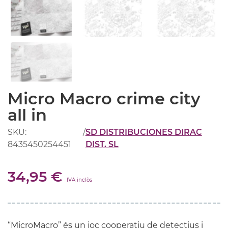
Micro Macro crime city
all in
SKU:
/
SD DISTRIBUCIONES DIRAC
8435450254451
DIST. SL
34,95 €
IVA inclòs
“MicroMacro” és un joc cooperatiu de detectius i