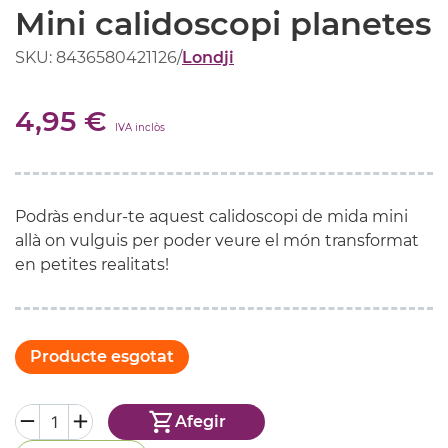
Mini calidoscopi planetes
SKU: 8436580421126
/
Londji
4,95 €
IVA inclòs
Podràs endur-te aquest calidoscopi de mida mini
allà on vulguis per poder veure el món transformat
en petites realitats!
Producte esgotat
Afegir