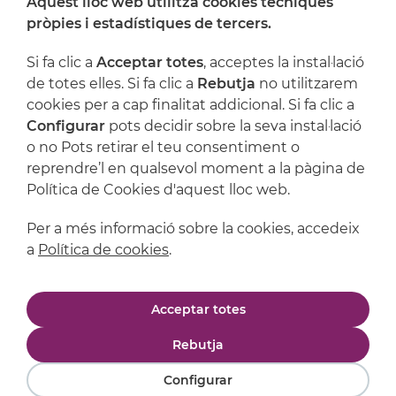
Aquest lloc web utilitza cookies tècniques
On ens trobem
pròpies i estadístiques de tercers.
Artijoc
Si fa clic a
Acceptar totes
, acceptes la instal·lació
de totes elles. Si fa clic a
Rebutja
no utilitzarem
Suport
cookies per a cap finalitat addicional. Si fa clic a
Configurar
pots decidir sobre la seva instal·lació
o no Pots retirar el teu consentiment o
reprendre’l en qualsevol moment a la pàgina de
Política de Cookies d'aquest lloc web.
Per a més informació sobre la cookies, accedeix
a
Política de cookies
.
Avís legal
Política de privacitat
Acceptar totes
Política de cookies
Condicions de compra
Rebutja
Configurar