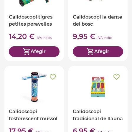
Calidoscopi tigres
Calidoscopi la dansa
petites peravelles
del bosc
14,20 €
9,95 €
IVA inclòs
IVA inclòs
Afegir
Afegir
Calidoscopi
Calidoscopi
fosforescent mussol
tradicional de llauna
17,95 €
6,95 €