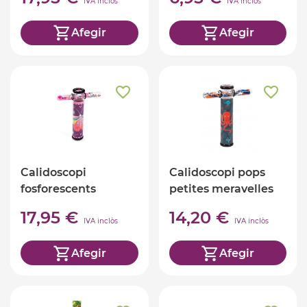
IVA inclòs
IVA inclòs
Afegir
Afegir
Calidoscopi
Calidoscopi pops
fosforescents
petites meravelles
papallona
17,95 €
14,20 €
IVA inclòs
IVA inclòs
Afegir
Afegir