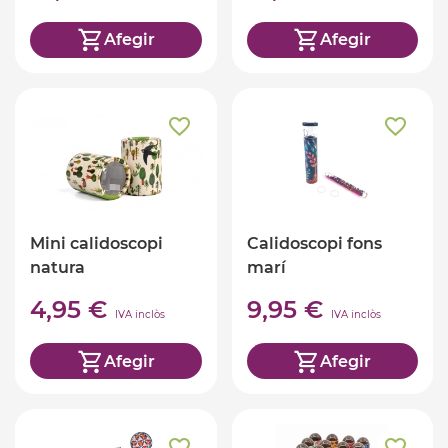
Afegir
Afegir
Mini calidoscopi
Calidoscopi fons
natura
marí
4,95 €
9,95 €
IVA inclòs
IVA inclòs
Afegir
Afegir