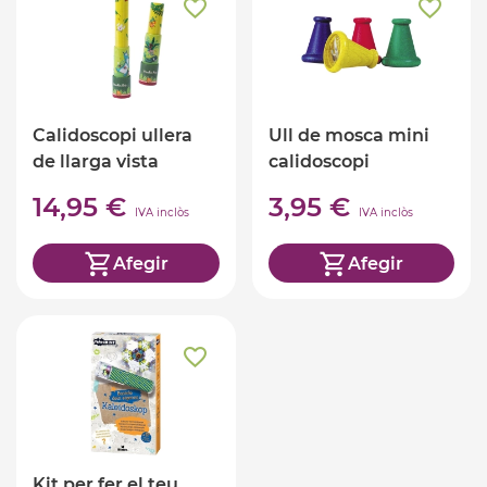
Calidoscopi ullera
Ull de mosca mini
de llarga vista
calidoscopi
Jungla
14,95 €
3,95 €
IVA inclòs
IVA inclòs
Afegir
Afegir
Kit per fer el teu