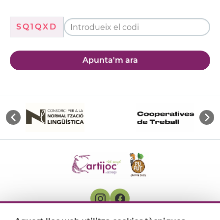
SQ1QXD
Apunta'm ara