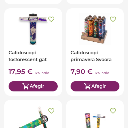
Calidoscopi
Calidoscopi
fosforescent gat
primavera Svoora
17,95 €
7,90 €
IVA inclòs
IVA inclòs
Afegir
Afegir