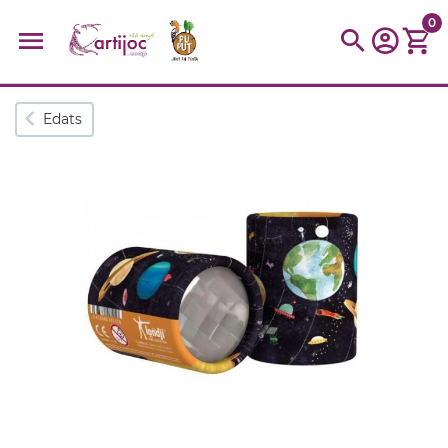
0
Cerques populars
Edats
disfressa
trencaclosques
baldufa
cotxe
camio
parquing
tinkering
kit
Cuina
viatge