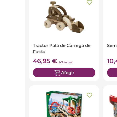
Tractor Pala de Càrrega de
Semà
Fusta
46,95 €
10
IVA inclòs
Afegir