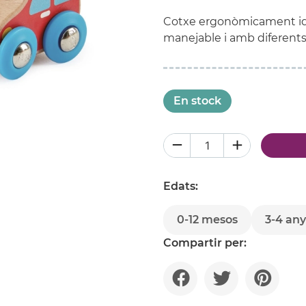
Cotxe ergonòmicament idea
manejable i amb diferents c
En stock
Edats:
0-12 mesos
3-4 any
Compartir per: