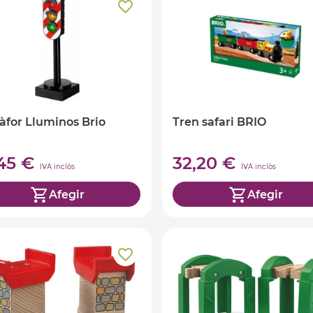
for Lluminos Brio
Tren safari BRIO
,45 €
32,20 €
IVA inclòs
IVA inclòs
Afegir
Afegir