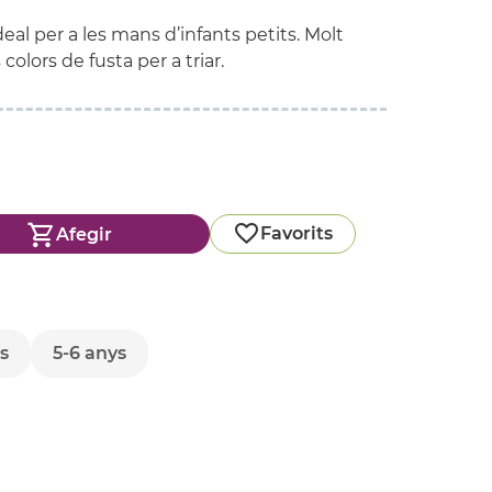
l per a les mans d’infants petits. Molt
olors de fusta per a triar.
Favorits
Afegir
s
5-6 anys