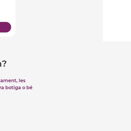
m?
iament, les
tra botiga o bé