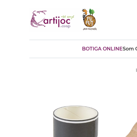
BOTIGA ONLINE
Som C
Cerques populars
disfressa
trencaclosques
baldufa
cotxe
camio
parquing
tinkering
kit
Cuina
viatge