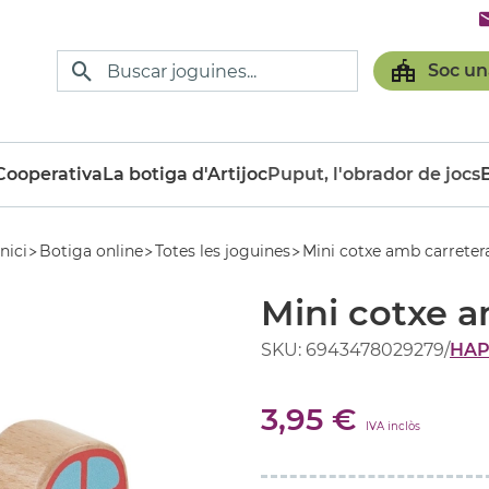
Soc un
ooperativa
La botiga d'Artijoc
Puput, l'obrador de jocs
Inici
Botiga online
Totes les joguines
Mini cotxe amb carreter
Mini cotxe a
SKU: 6943478029279
/
HAP
3,95 €
IVA inclòs