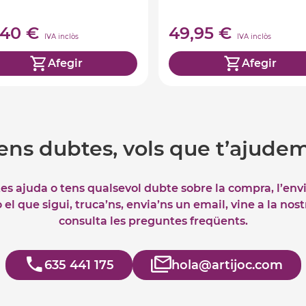
,40 €
49,95 €
IVA inclòs
IVA inclòs
Afegir
Afegir
ens dubtes, vols que t’ajude
tes ajuda o tens qualsevol dubte sobre la compra, l’env
el que sigui, truca’ns, envia’ns un email, vine a la nos
consulta les preguntes freqüents.
635 441 175
hola@artijoc.com