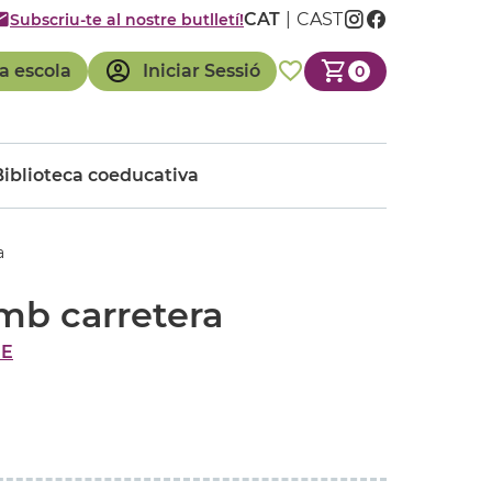
CAT
CAST
Subscriu-te al nostre butlletí!
a escola
Iniciar Sessió
0
Biblioteca coeducativa
a
mb carretera
E