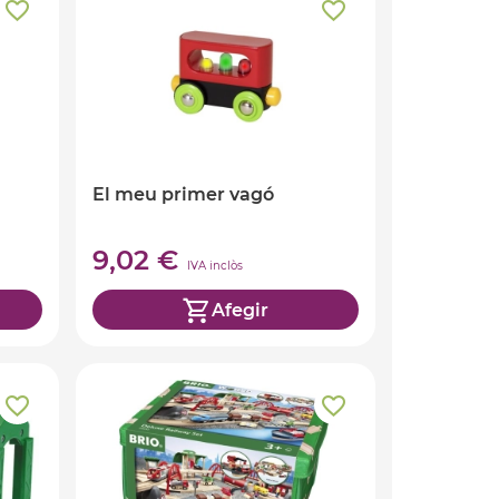
El meu primer vagó
9,02 €
IVA inclòs
Afegir