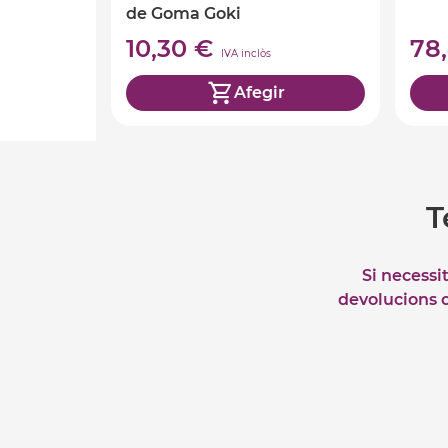
de Goma Goki
10,30 €
78
IVA inclòs
Afegir
T
Si necessi
devolucions o 