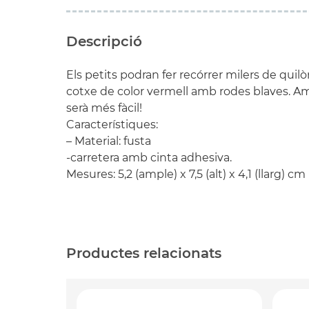
Descripció
Els petits podran fer recórrer milers de qui
cotxe de color vermell amb rodes blaves. A
serà més fàcil!
Característiques:
– Material: fusta
-carretera amb cinta adhesiva.
Mesures: 5,2 (ample) x 7,5 (alt) x 4,1 (llarg) cm
Productes relacionats