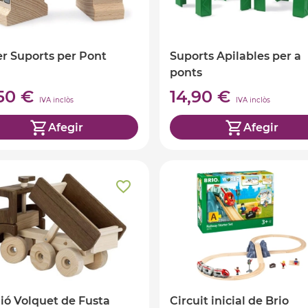
r Suports per Pont
Suports Apilables per a
ponts
,50 €
14,90 €
IVA inclòs
IVA inclòs
Afegir
Afegir
ó Volquet de Fusta
Circuit inicial de Brio