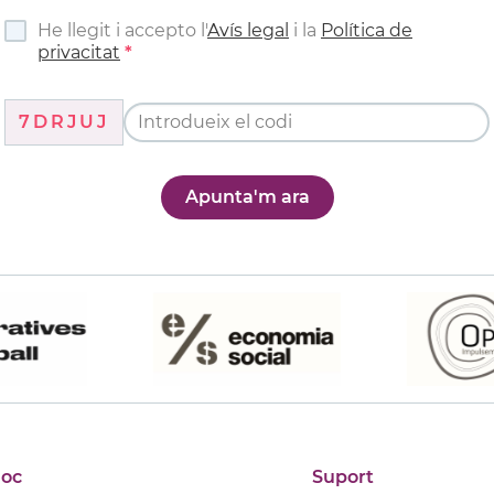
He llegit i accepto l'
Avís legal
i la
Política de
privacitat
7DRJUJ
Apunta'm ara
joc
Suport