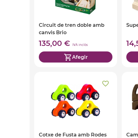
Circuit de tren doble amb
Supe
canvis Brio
135,00 €
14
IVA inclòs
Afegir
Cotxe de Fusta amb Rodes
Cami