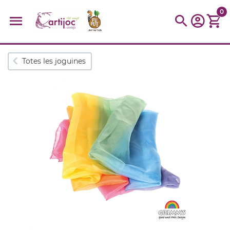
0
Cerques populars
Totes les joguines
disfressa
trencaclosques
baldufa
cotxe
camio
parquing
tinkering
kit
Cuina
viatge