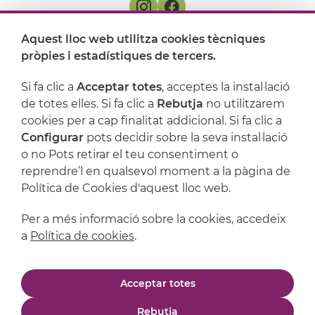
Aquest lloc web utilitza cookies tècniques
On ens trobem
pròpies i estadístiques de tercers.
Artijoc
Si fa clic a
Acceptar totes
, acceptes la instal·lació
de totes elles. Si fa clic a
Rebutja
no utilitzarem
Suport
cookies per a cap finalitat addicional. Si fa clic a
Configurar
pots decidir sobre la seva instal·lació
o no Pots retirar el teu consentiment o
reprendre’l en qualsevol moment a la pàgina de
Política de Cookies d'aquest lloc web.
Per a més informació sobre la cookies, accedeix
a
Política de cookies
.
Avís legal
Política de privacitat
Acceptar totes
Política de cookies
Condicions de compra
Rebutja