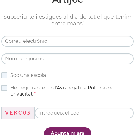
Subscriu-te i estigues al dia de tot el que tenim
entre mans!
Soc una escola
He llegit i accepto l'
Avís legal
i la
Política de
privacitat
VEKC03
Apunta'm ara