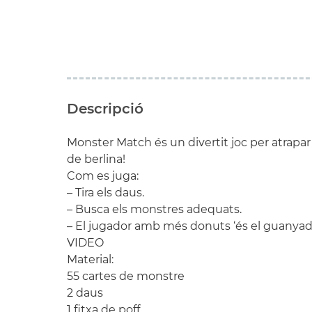
Descripció
Monster Match és un divertit joc per atrap
de berlina!
Com es juga:
– Tira els daus.
– Busca els monstres adequats.
– El jugador amb més donuts ‘és el guanyad
VIDEO
Material:
55 cartes de monstre
2 daus
1 fitxa de poff