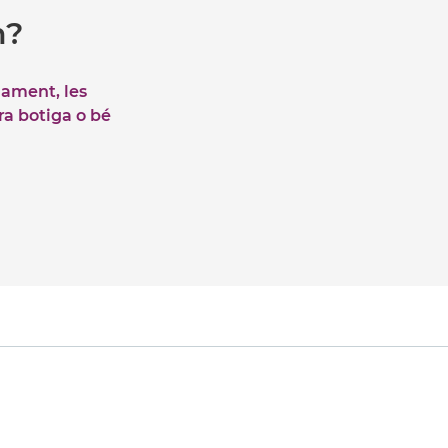
m?
iament, les
tra botiga o bé