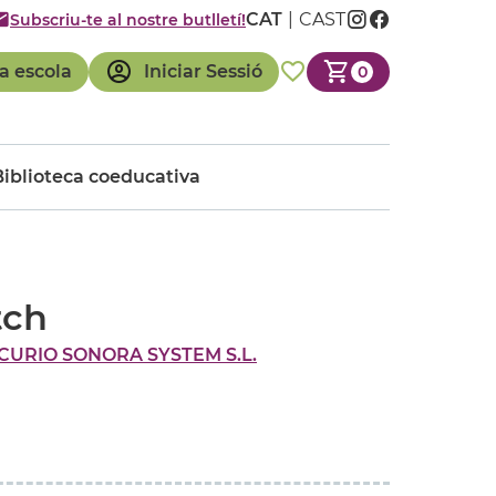
CAT
CAST
Subscriu-te al nostre butlletí!
a escola
Iniciar Sessió
0
Biblioteca coeducativa
tch
URIO SONORA SYSTEM S.L.