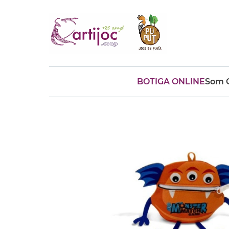
BOTIGA ONLINE
Som C
Cerques populars
disfressa
trencaclosques
baldufa
cotxe
camio
parquing
tinkering
kit
Cuina
viatge