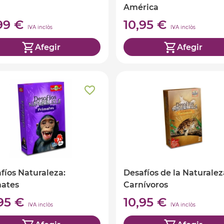
América
,99 €
10,95 €
IVA inclòs
IVA inclòs
Afegir
Afegir
fíos Naturaleza:
Desafíos de la Naturalez
mates
Carnívoros
,95 €
10,95 €
IVA inclòs
IVA inclòs