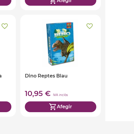
Afegir
a
Dino Reptes Blau
10,95 €
IVA inclòs
Afegir