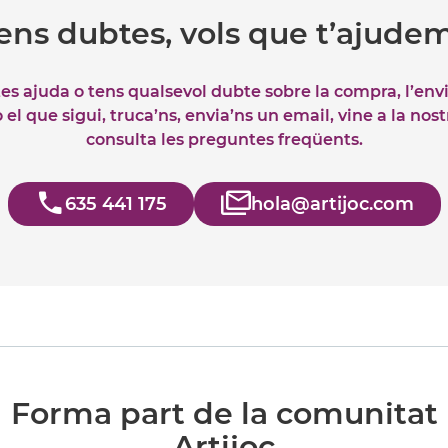
ens dubtes, vols que t’ajude
tes ajuda o tens qualsevol dubte sobre la compra, l’env
el que sigui, truca’ns, envia’ns un email, vine a la nos
consulta les preguntes freqüents.
635 441 175
hola@artijoc.com
Forma part de la comunitat
Artijoc