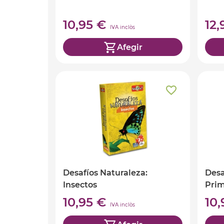
10,95 €
12
IVA inclòs
Afegir
Desafíos Naturaleza:
Desa
Insectos
Pri
10,95 €
10
IVA inclòs