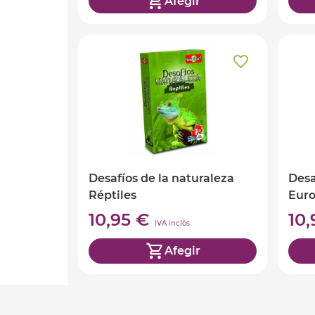
Afegir
Desafíos de la naturaleza
Desa
Réptiles
Eur
10,95 €
10
IVA inclòs
Afegir