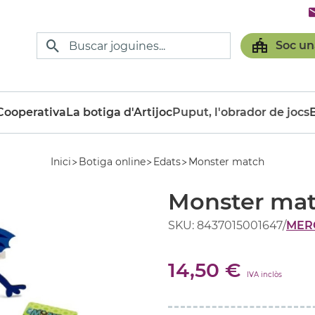
Soc un
ooperativa
La botiga d'Artijoc
Puput, l'obrador de jocs
Inici
Botiga online
Edats
Monster match
Monster ma
SKU: 8437015001647
/
MERC
14,50 €
IVA inclòs