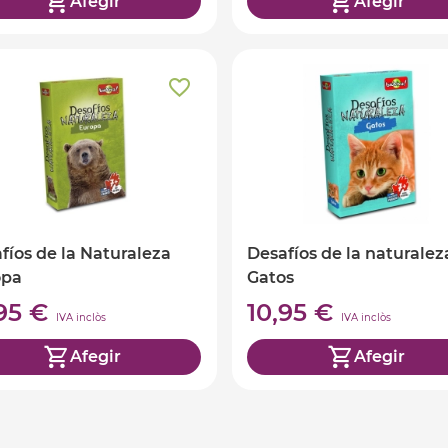
Afegir
Afegir
fíos de la Naturaleza
Desafíos de la naturalez
opa
Gatos
,95 €
10,95 €
IVA inclòs
IVA inclòs
Afegir
Afegir