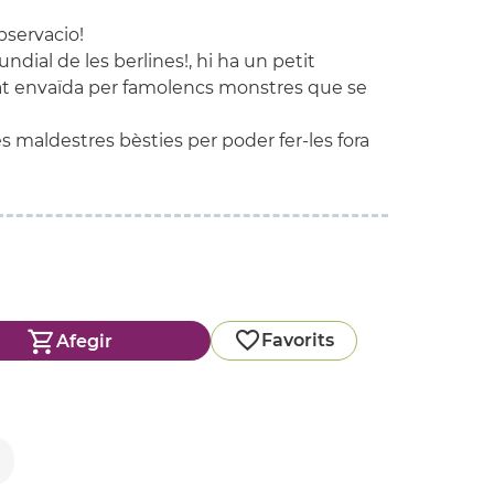
observacio!
undial de les berlines!, hi ha un petit
tat envaïda per famolencs monstres que se
s maldestres bèsties per poder fer-les fora
Favorits
Afegir