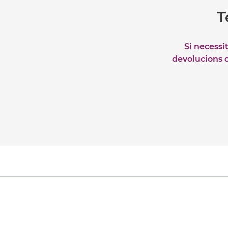
T
Si necessi
devolucions o 