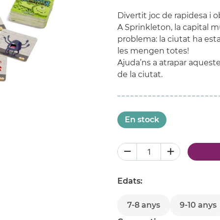
Divertit joc de rapidesa i 
A Sprinkleton, la capital m
problema: la ciutat ha es
les mengen totes!
Ajuda’ns a atrapar aqueste
de la ciutat.
En stock
Edats:
7-8 anys
9-10 anys