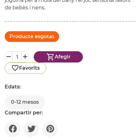
joguina per a l’hora del bany i el joc sensorial favorit
de bebès i nens.
Producte esgotat
Afegir
Favorits
Edats:
0-12 mesos
Compartir per: