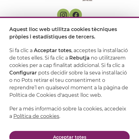
Aquest lloc web utilitza cookies tècniques
On ens trobem
pròpies i estadístiques de tercers.
Artijoc
Si fa clic a
Acceptar totes
, acceptes la instal·lació
de totes elles. Si fa clic a
Rebutja
no utilitzarem
Suport
cookies per a cap finalitat addicional. Si fa clic a
Configurar
pots decidir sobre la seva instal·lació
o no Pots retirar el teu consentiment o
reprendre’l en qualsevol moment a la pàgina de
Política de Cookies d'aquest lloc web.
Per a més informació sobre la cookies, accedeix
a
Política de cookies
.
Avís legal
Política de privacitat
Acceptar totes