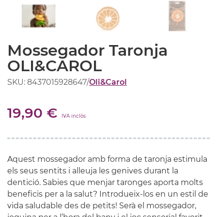
Mossegador Taronja
OLI&CAROL
SKU: 8437015928647
/
Oli&Carol
19,90 €
IVA inclòs
Aquest mossegador amb forma de taronja estimula
els seus sentits i alleuja les genives durant la
dentició. Sabies que menjar taronges aporta molts
beneficis per a la salut? Introdueix-los en un estil de
vida saludable des de petits! Serà el mossegador,