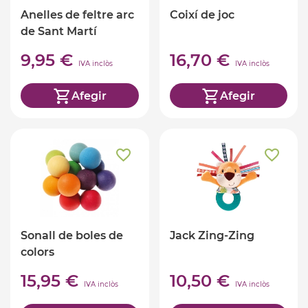
Anelles de feltre arc
Coixí de joc
de Sant Martí
9,95 €
16,70 €
IVA inclòs
IVA inclòs
Afegir
Afegir
Sonall de boles de
Jack Zing-Zing
colors
15,95 €
10,50 €
IVA inclòs
IVA inclòs