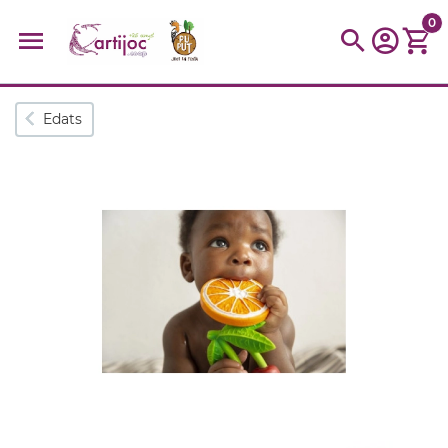
0
Cerques populars
Edats
disfressa
trencaclosques
baldufa
cotxe
camio
parquing
tinkering
kit
Cuina
viatge