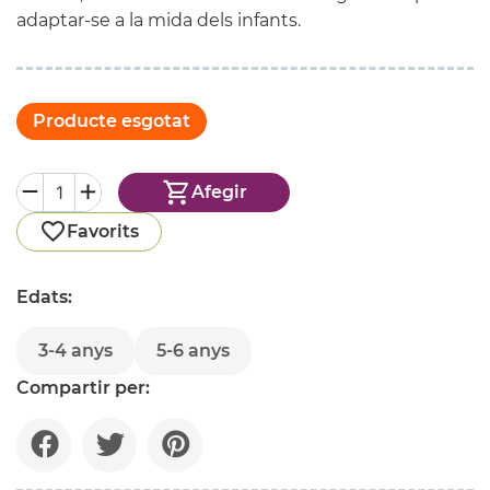
adaptar-se a la mida dels infants.
Producte esgotat
Afegir
Favorits
Edats:
3-4 anys
5-6 anys
Compartir per: