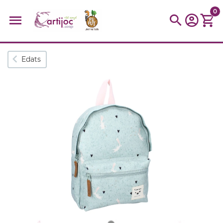
0
Cerques populars
Edats
disfressa
trencaclosques
baldufa
cotxe
camio
parquing
tinkering
kit
Cuina
viatge