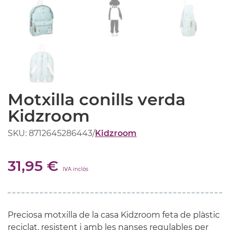
Motxilla conills verda
Kidzroom
SKU: 8712645286443
/
Kidzroom
31,95 €
IVA inclòs
Preciosa motxilla de la casa Kidzroom feta de plàstic
reciclat, resistent i amb les nanses regulables per