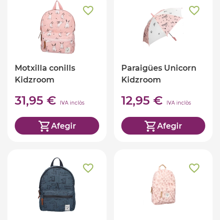
Motxilla conills
Paraigües Unicorn
Kidzroom
Kidzroom
31,95 €
12,95 €
IVA inclòs
IVA inclòs
Afegir
Afegir