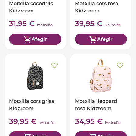
Motxilla cocodrils
Motxilla cors rosa
Kidzroom
Kidzroom
31,95 €
39,95 €
IVA inclòs
IVA inclòs
Afegir
Afegir
Motxilla cors grisa
Motxilla lleopard
Kidzroom
rosa Kidzroom
39,95 €
34,95 €
IVA inclòs
IVA inclòs