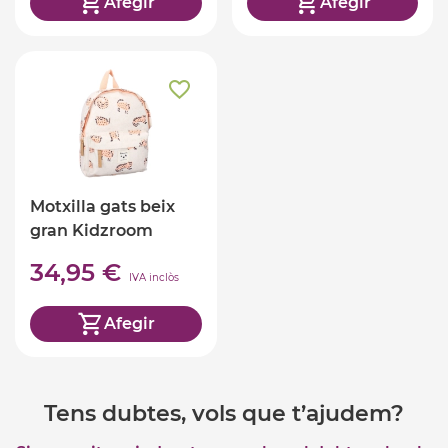
Afegir
Afegir
Motxilla gats beix
gran Kidzroom
34,95 €
IVA inclòs
Afegir
Tens dubtes, vols que t’ajudem?