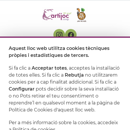
Aquest lloc web utilitza cookies tècniques
On ens trobem
pròpies i estadístiques de tercers.
Artijoc
Si fa clic a
Acceptar totes
, acceptes la instal·lació
de totes elles. Si fa clic a
Rebutja
no utilitzarem
Suport
cookies per a cap finalitat addicional. Si fa clic a
Configurar
pots decidir sobre la seva instal·lació
o no Pots retirar el teu consentiment o
reprendre’l en qualsevol moment a la pàgina de
Política de Cookies d'aquest lloc web.
Per a més informació sobre la cookies, accedeix
a
Política de cookies
.