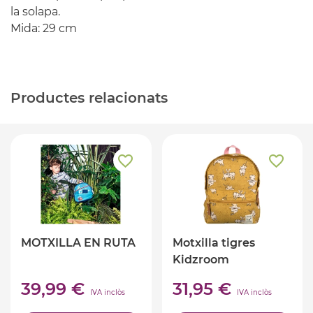
la solapa.
Mida: 29 cm
Productes relacionats
MOTXILLA EN RUTA
Motxilla tigres
Kidzroom
39,99 €
31,95 €
IVA inclòs
IVA inclòs