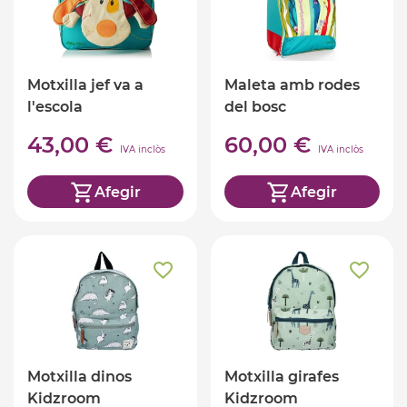
Motxilla jef va a
Maleta amb rodes
l'escola
del bosc
43,00 €
60,00 €
IVA inclòs
IVA inclòs
Afegir
Afegir
Motxilla dinos
Motxilla girafes
Kidzroom
Kidzroom