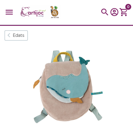
0
Cerques populars
Edats
disfressa
trencaclosques
baldufa
cotxe
camio
parquing
tinkering
kit
Cuina
viatge