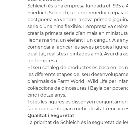
Schleich és una empresa fundada el 1935 a 
Friedrich Schleich, un emprenedor i reparado
postguerra va vendre la seva primera joguin
sèrie d’una nina flexible. L’empresa va créixe
crear la primera sèrie d’animals en miniatur
lleons marins, un elefant i un cangur. Als an
començar a fabricar les seves pròpies figure
qualitat, realistes i pintades a mà. Avui dia 
de l’empresa.
El seu catàleg de productes es basa en les n
les diferents etapes del seu desenvolupament
d’animals de Farm World i Wild Life per infant
col·leccions de dinosaures i Bayla per potenc
cinc i dotze anys.
Totes les figures es dissenyen conjuntamen
fabriquen amb gran meticulositat i encara e
Qualitat i Seguretat
La prioritat de Schleich és la seguretat de les 