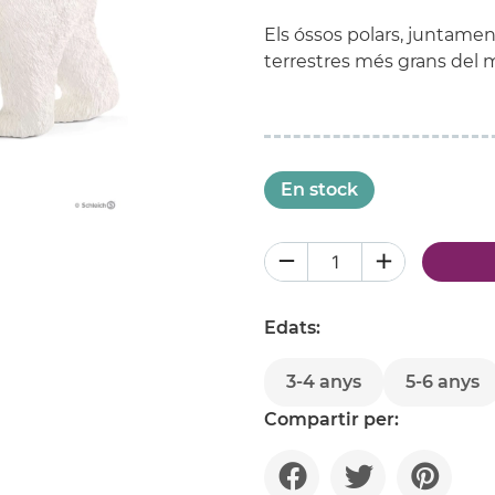
Els óssos polars, juntame
terrestres més grans del 
En stock
Edats:
3-4 anys
5-6 anys
Compartir per: