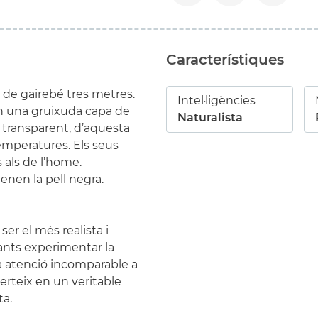
Característiques
 de gairebé tres metres.
Intel·ligències
en una gruixuda capa de
Naturalista
 transparent, d’aquesta
emperatures. Els seus
s als de l’home.
tenen la pell negra.
er el més realista i
fants experimentar la
a atenció incomparable a
nverteix en un veritable
ta.