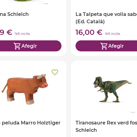
ina Schleich
La Talpeta que volia sab
(Ed. Català)
99 €
16,00 €
IVA inclòs
IVA inclòs
Afegir
Afegir
 peluda Marro Holztiger
Tiranosaure Rex verd fo
Schleich