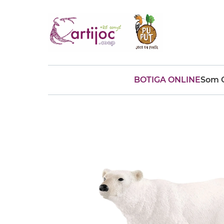
BOTIGA ONLINE
Som C
Cerques populars
disfressa
trencaclosques
baldufa
cotxe
camio
parquing
tinkering
kit
Cuina
viatge