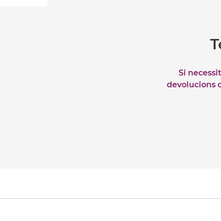
T
Si necessi
devolucions o 