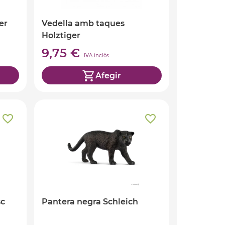
er
Vedella amb taques
Holztiger
9,75 €
IVA inclòs
Afegir
sc
Pantera negra Schleich