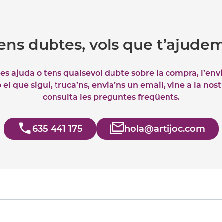
ens dubtes, vols que t’ajude
tes ajuda o tens qualsevol dubte sobre la compra, l’env
el que sigui, truca’ns, envia’ns un email, vine a la nos
consulta les preguntes freqüents.
635 441 175
hola@artijoc.com