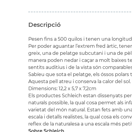
Descripció
Pesen fins a 500 quilos i tenen una longitud
Per poder aguantar l’extrem fred àrtic, ten
greix, una de pelatge subcutani i una de pèl
manera poden nedar i caçar a molt baixes t
sentits auditius i de la vista són comparable
Sabíeu que sota el pelatge, els óssos polars 
Aquesta pell atreu i conserva la calor del sol.
Dimensions: 12,2 x 5,7 x
7,2cm
Els productes Schleich estan dissenyats per s
naturals possible, la qual cosa permet als in
varietat del món natural. Estan fets amb un
escala i detalls realistes, la qual cosa els co
reflex de la naturalesa a una escala més peti
Sobre Schleich