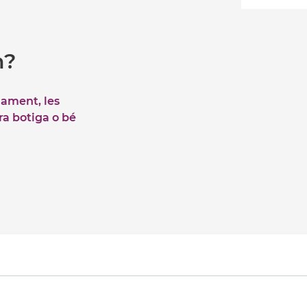
m?
iament, les
tra botiga o bé