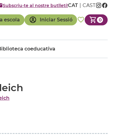
CAT
CAST
Subscriu-te al nostre butlletí!
a escola
Iniciar Sessió
0
Biblioteca coeducativa
leich
eich