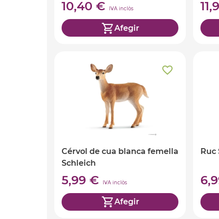
10,40 €
11,
IVA inclòs
Afegir
Cérvol de cua blanca femella
Ruc 
Schleich
5,99 €
6,
IVA inclòs
Afegir