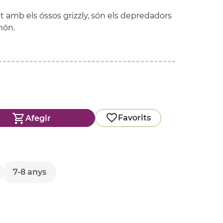
nt amb els óssos
grizzly
, són els depredadors
món.
Favorits
Afegir
7-8 anys