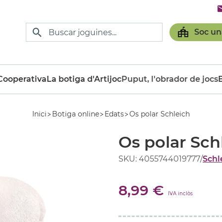
Soc un
ooperativa
La botiga d'Artijoc
Puput, l'obrador de jocs
Inici
Botiga online
Edats
Os polar Schleich
Os polar Sch
SKU: 4055744019777
/
Schl
8,99 €
IVA inclòs