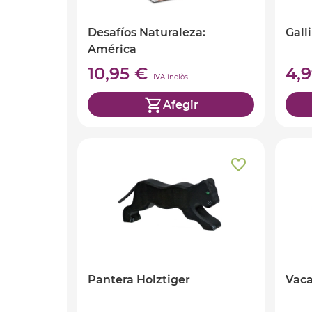
Desafíos Naturaleza:
Gall
América
10,95 €
4,
IVA inclòs
Afegir
Pantera Holztiger
Vaca