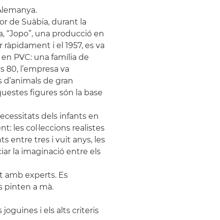
Alemanya.
r de Suàbia, durant la
a, “Jopo”, una producció en
r ràpidament i el 1957, es va
a en PVC: una família de
ys 80, l’empresa va
s d’animals de gran
aquestes figures són la base
ecessitats dels infants en
: les col·leccions realistes
s entre tres i vuit anys, les
iar la imaginació entre els
t amb experts. Es
s pinten a mà.
joguines i els alts criteris