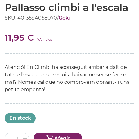
Pallasso climbi a l'escala
SKU: 4013594058070
/
Goki
11,95 €
IVA inclòs
Atenció! En Climbi ha aconseguit arribar a dalt de
tot de l’escala: aconseguirà baixar-ne sense fer-se
mal? Només cal que ho comprovem donant-li una
petita empenta!
En stock
Afegir