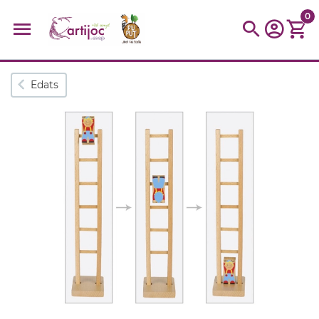
0
Cerques populars
Edats
disfressa
trencaclosques
baldufa
cotxe
camio
parquing
tinkering
kit
Cuina
viatge