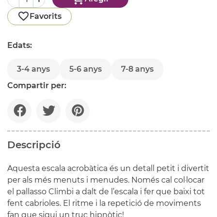
Favorits
Edats:
3-4 anys
5-6 anys
7-8 anys
Compartir per:
Descripció
Aquesta escala acrobàtica és un detall petit i divertit
per als més menuts i menudes. Només cal col·locar
el pallasso Climbi a dalt de l’escala i fer que baixi tot
fent cabrioles. El ritme i la repetició de moviments
fan que sigui un truc hipnòtic!