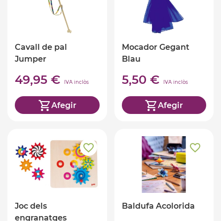
Cavall de pal
Mocador Gegant
Jumper
Blau
49,95 €
5,50 €
IVA inclòs
IVA inclòs
Afegir
Afegir
Joc dels
Baldufa Acolorida
engranatges