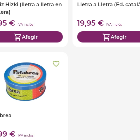
z Hizki (lletra a lletra en
Lletra a Lletra (Ed. catal
era)
,95 €
19,95 €
IVA inclòs
IVA inclòs
Afegir
Afegir
brea
,99 €
IVA inclòs