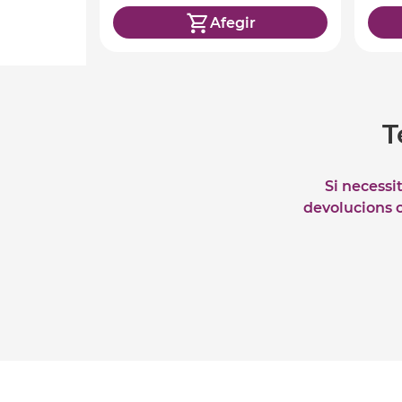
Afegir
T
Si necessi
devolucions o 