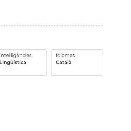
Intel·ligències
Idiomes
Lingüística
Català