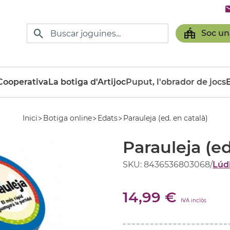
Soc un
ooperativa
La botiga d'Artijoc
Puput, l'obrador de jocs
Inici
Botiga online
Edats
Parauleja (ed. en català)
Parauleja (ed
SKU: 8436536803068
/
Lúd
14,99 €
IVA inclòs