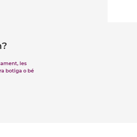
m?
iament, les
tra botiga o bé