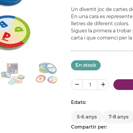
Un divertit joc de cartes d
En una cara es representen l
lletres de diferent colors.
Sigues la primera a trobar 
carta i que comenci per la 
En stock
Edats:
5-6 anys
7-8 anys
Compartir per: