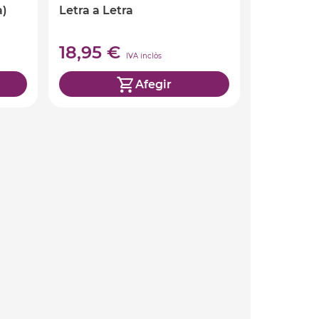
à)
Letra a Letra
18,95 €
IVA inclòs
Afegir