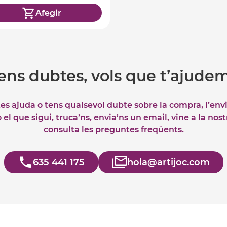
Afegir
ens dubtes, vols que t’ajude
tes ajuda o tens qualsevol dubte sobre la compra, l’env
el que sigui, truca’ns, envia’ns un email, vine a la nos
consulta les preguntes freqüents.
635 441 175
hola@artijoc.com