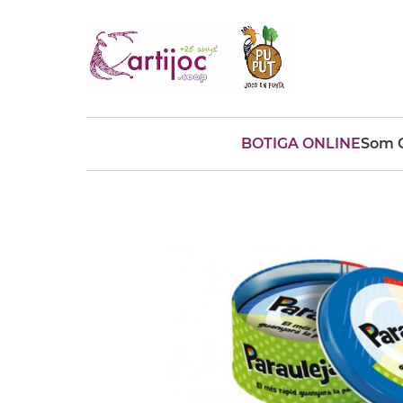
BOTIGA ONLINE
Som C
Cerques populars
disfressa
trencaclosques
baldufa
cotxe
camio
parquing
tinkering
kit
Cuina
viatge