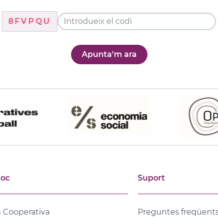
8FVPQU
Apunta'm ara
joc
Suport
 Cooperativa
Preguntes freqüent