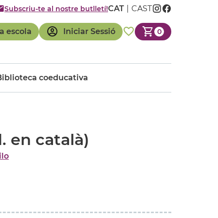
CAT
CAST
Subscriu-te al nostre butlletí!
a escola
Iniciar Sessió
0
Biblioteca coeducativa
. en català)
ilo