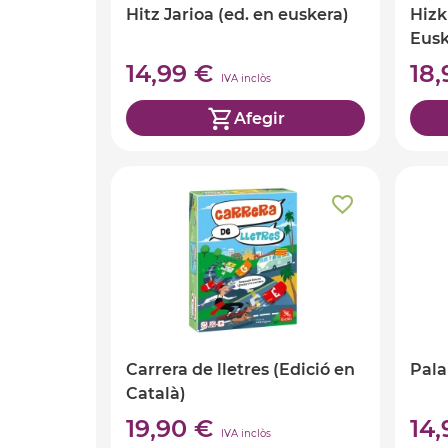
Hitz Jarioa (ed. en euskera)
Hizki
Eusk
14,99 €
18
IVA inclòs
Afegir
Carrera de lletres (Edició en
Pala
Català)
19,90 €
14
IVA inclòs