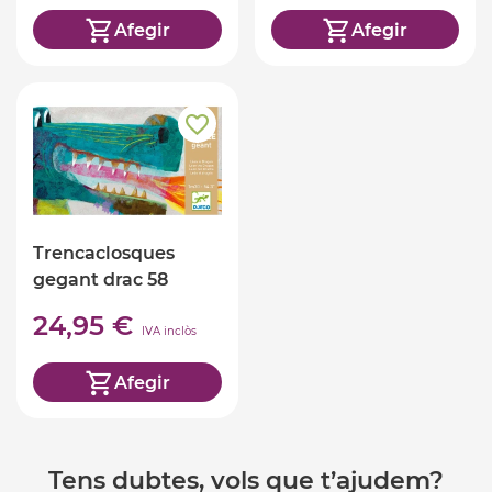
Afegir
Afegir
Trencaclosques
gegant drac 58
peces
24,95 €
IVA inclòs
Afegir
Tens dubtes, vols que t’ajudem?