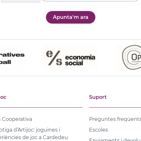
Apunta'm ara
joc
Suport
 Cooperativa
Preguntes freqüent
otiga d’Artijoc: joguines i
Escoles
riències de joc a Cardedeu
Enviaments i devolu