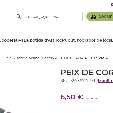
Soc un
ooperativa
La botiga d'Artijoc
Puput, l'obrador de jocs
Inici
Botiga online
Edats
PEIX DE CORDA PEIX ESPASA
PEIX DE CO
SKU: 3575677111511
/
Moulin
6,50 €
IVA inclòs