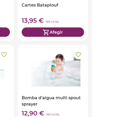
Cartes Bataplouf
13,95 €
IVA inclòs
Afegir
Bomba d'aigua multi spout
sprayer
12,90 €
IVA inclòs