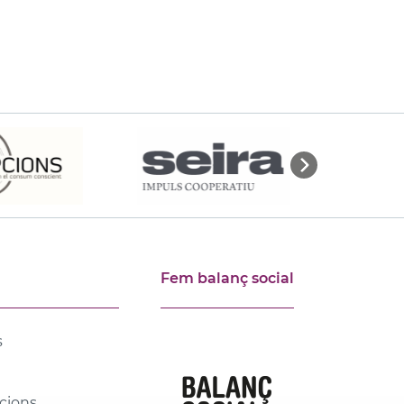
Fem balanç social
s
cions