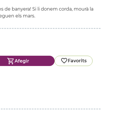
res de banyera! Si li donem corda, mourà la
eguen els mars.
Favorits
Afegir