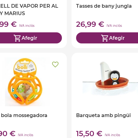
XELL DE VAPOR PER AL
Tasses de bany jungla
Y MARIUS
,99 €
26,99 €
IVA inclòs
IVA inclòs
Afegir
Afegir
i bola mossegadora
Barqueta amb pingüi
,90 €
15,50 €
IVA inclòs
IVA inclòs