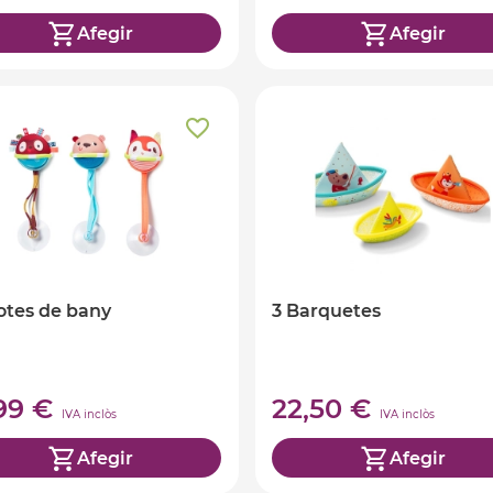
Afegir
Afegir
lotes de bany
3 Barquetes
,99 €
22,50 €
IVA inclòs
IVA inclòs
Afegir
Afegir