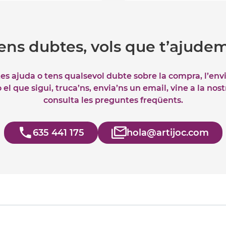
ens dubtes, vols que t’ajude
tes ajuda o tens qualsevol dubte sobre la compra, l’env
el que sigui, truca’ns, envia’ns un email, vine a la nos
consulta les preguntes freqüents.
635 441 175
hola@artijoc.com