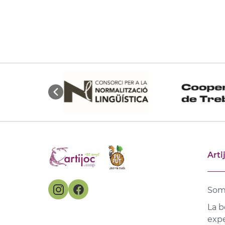
Arti
Som
La b
expe