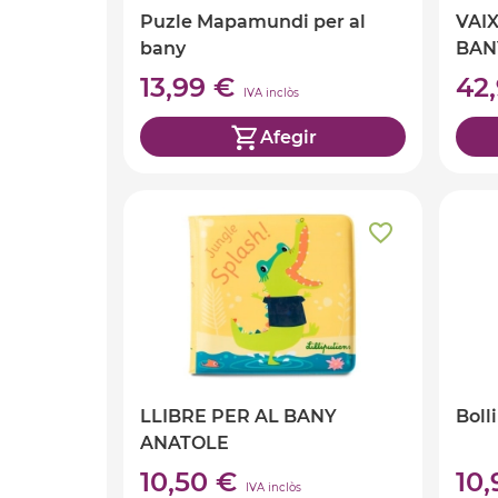
Puzle Mapamundi per al
VAI
bany
BAN
13,99 €
42
IVA inclòs
Afegir
LLIBRE PER AL BANY
Boll
ANATOLE
10,50 €
10
IVA inclòs