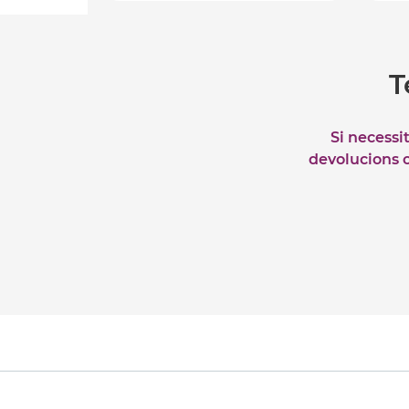
T
Si necessi
devolucions o 