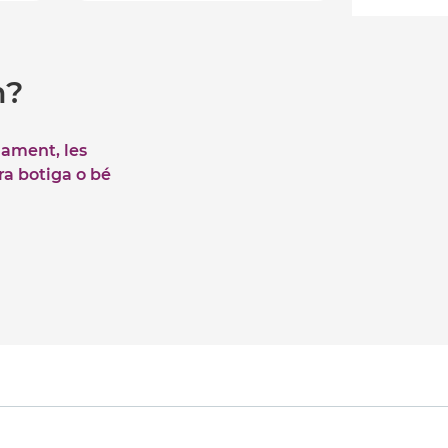
m?
iament, les
tra botiga o bé