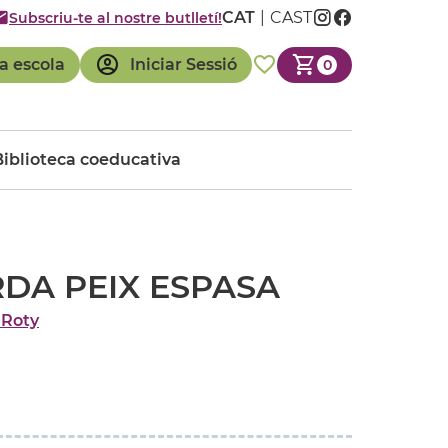
CAT
CAST
Subscriu-te al nostre butlletí!
a escola
Iniciar Sessió
0
Biblioteca coeducativa
RDA PEIX ESPASA
 Roty