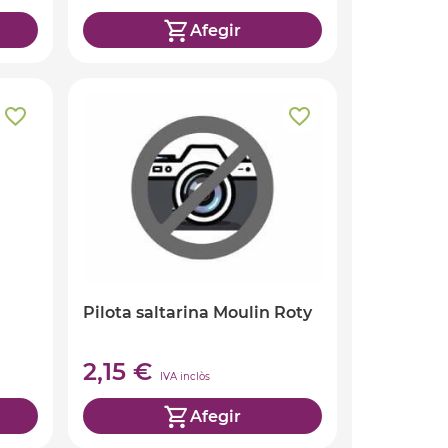
Afegir
Pilota saltarina Moulin Roty
2,15 €
IVA inclòs
Afegir