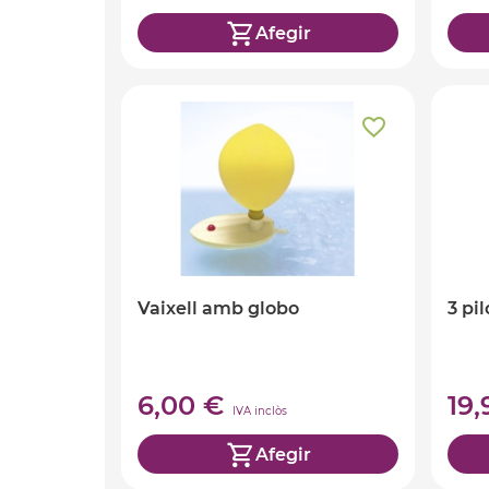
Afegir
Vaixell amb globo
3 pi
6,00 €
19
IVA inclòs
Afegir