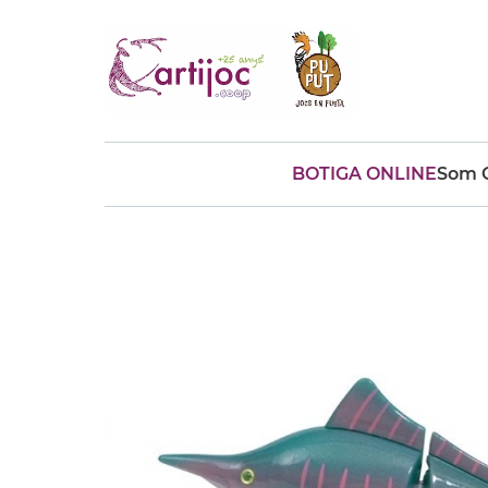
BOTIGA ONLINE
Som C
Cerques populars
disfressa
trencaclosques
baldufa
cotxe
camio
parquing
tinkering
kit
Cuina
viatge