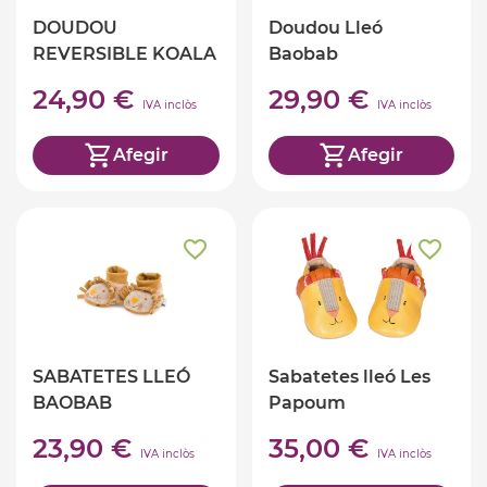
DOUDOU
Doudou Lleó
REVERSIBLE KOALA
Baobab
PANTERA JUNGLA
24,90 €
29,90 €
IVA inclòs
IVA inclòs
Afegir
Afegir
SABATETES LLEÓ
Sabatetes lleó Les
BAOBAB
Papoum
23,90 €
35,00 €
IVA inclòs
IVA inclòs