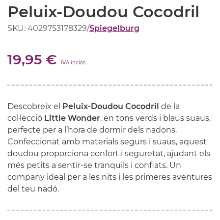
Peluix-Doudou Cocodril
SKU: 4029753178329
/
Spiegelburg
19,95 €
IVA inclòs
Descobreix el
Peluix-Doudou Cocodril
de la
col·lecció
Little Wonder
, en tons verds i blaus suaus,
perfecte per a l’hora de dormir dels nadons.
Confeccionat amb materials segurs i suaus, aquest
doudou proporciona confort i seguretat, ajudant els
més petits a sentir-se tranquils i confiats. Un
company ideal per a les nits i les primeres aventures
del teu nadó.