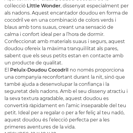
col·lecció
Little Wonder
, dissenyat especialment per
als nadons. Aquest encantador doudou en forma de
cocodril ve en una combinació de colors verds i
blaus amb tons suaus, creant una sensació de
calma i confort ideal per a l’hora de dormir.
Confeccionat amb materials suaus i segurs, aquest
doudou ofereix la màxima tranquil·litat als pares,
sabent que els seus petits estan en contacte amb
un producte de qualitat.
El
Peluix-Doudou Cocodril
no només proporciona
una companyia reconfortant durant la nit, sinó que
també ajuda a desenvolupar la confiança i la
seguretat dels nadons. Amb el seu disseny atractiu i
la seva textura agradable, aquest doudou es
convertirà ràpidament en l’amic inseparable del teu
petit. Ideal per a regalar o per a fer feliç al teu nadó,
aquest doudou és l’elecció perfecta per a les
primeres aventures de la vida.