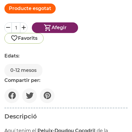
Producte esgotat
Afegir
Favorits
Edats:
0-12 mesos
Compartir per:
Descripció
Aquí tenim el
Peluix-Doudou Cocodril
de la