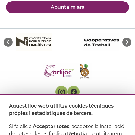
Apunta'm ara
Aquest lloc web utilitza cookies tècniques
On ens trobem
pròpies i estadístiques de tercers.
Artijoc
Si fa clic a
Acceptar totes
, acceptes la instal·lació
de totes elles. Si fa clic a
Rebutja
no utilitzarem