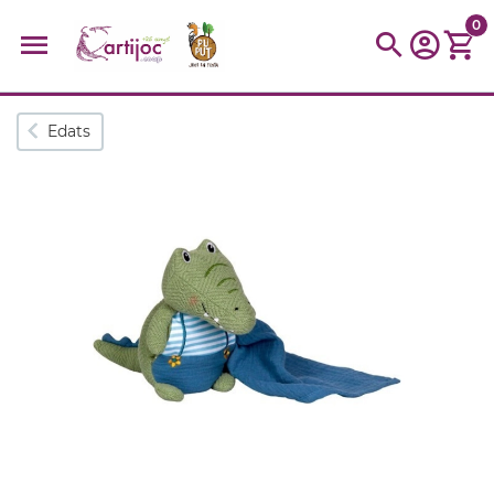
0
Cerques populars
Edats
disfressa
trencaclosques
baldufa
cotxe
camio
parquing
tinkering
kit
Cuina
viatge