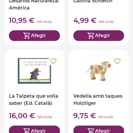
Desafíos Naturaleza:
Gallina Schleich
América
10,95 €
4,99 €
IVA inclòs
IVA inclòs
Afegir
Afegir
La Talpeta que volia
Vedella amb taques
saber (Ed. Català)
Holztiger
16,00 €
9,75 €
IVA inclòs
IVA inclòs
Afegir
Afegir