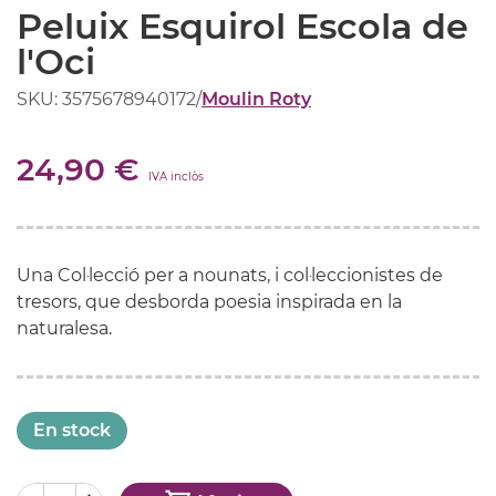
Peluix Esquirol Escola de
l'Oci
SKU: 3575678940172
/
Moulin Roty
24,90 €
IVA inclòs
Una Col·lecció per a nounats, i col·leccionistes de
tresors, que desborda poesia inspirada en la
naturalesa.
En stock