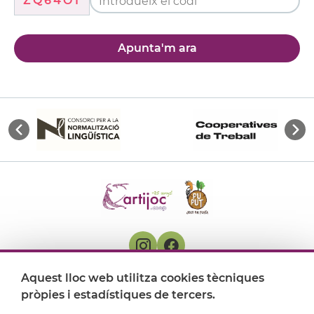
ZQ64O1
Apunta'm ara
Aquest lloc web utilitza cookies tècniques
On ens trobem
pròpies i estadístiques de tercers.