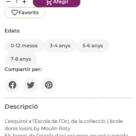
Afegir
Favorits
Edats:
0-12 mesos
3-4 anys
5-6 anys
7-8 anys
Compartir per:
Descripció
L’esquirol a l’Escola de l’Oci, de la col·lecció L’école
donis loisirs by Moulin Roty
Els herois de l’escola d’oci escapen aquesta vegada