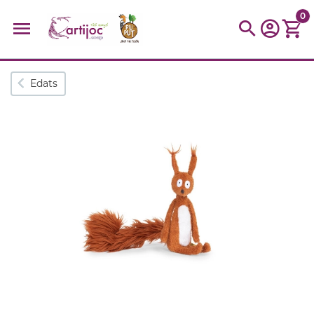
0
Cerques populars
Edats
disfressa
trencaclosques
baldufa
cotxe
camio
parquing
tinkering
kit
Cuina
viatge