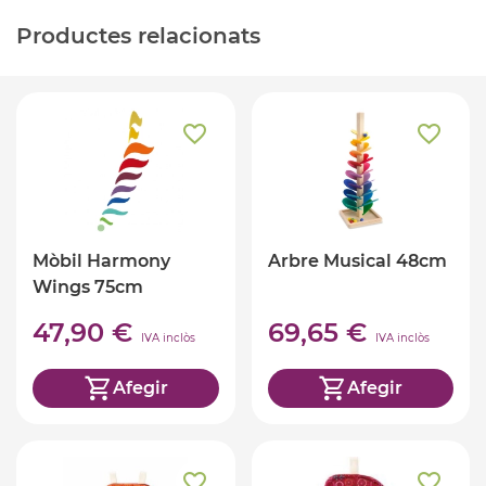
Productes relacionats
Mòbil Harmony
Arbre Musical 48cm
Wings 75cm
47,90 €
69,65 €
IVA inclòs
IVA inclòs
Afegir
Afegir