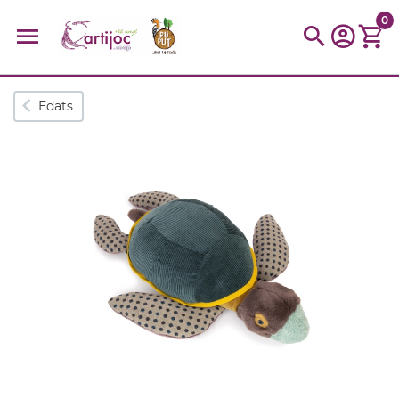
0
Cerques populars
Edats
disfressa
trencaclosques
baldufa
cotxe
camio
parquing
tinkering
kit
Cuina
viatge