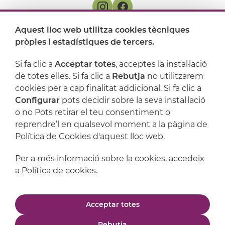
Aquest lloc web utilitza cookies tècniques
On ens trobem
pròpies i estadístiques de tercers.
Artijoc
Si fa clic a
Acceptar totes
, acceptes la instal·lació
de totes elles. Si fa clic a
Rebutja
no utilitzarem
Suport
cookies per a cap finalitat addicional. Si fa clic a
Configurar
pots decidir sobre la seva instal·lació
o no Pots retirar el teu consentiment o
reprendre’l en qualsevol moment a la pàgina de
Política de Cookies d'aquest lloc web.
Per a més informació sobre la cookies, accedeix
a
Política de cookies
.
Avís legal
Política de privacitat
Acceptar totes
Política de cookies
Condicions de compra
Rebutja