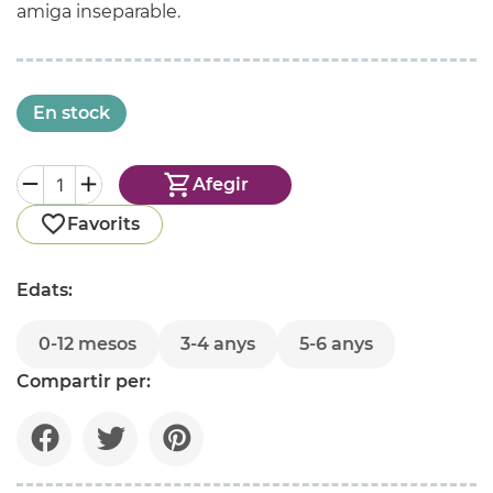
amiga inseparable.
En stock
Afegir
Favorits
Edats:
0-12 mesos
3-4 anys
5-6 anys
Compartir per: