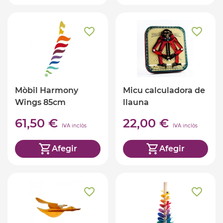
Mòbil Harmony
Micu calculadora de
Wings 85cm
llauna
61,50 €
22,00 €
IVA inclòs
IVA inclòs
Afegir
Afegir