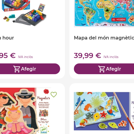
h hour
Mapa del món magnèti
,95 €
39,99 €
IVA inclòs
IVA inclòs
Afegir
Afegir