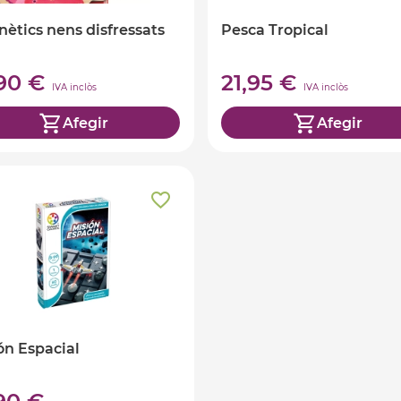
ètics nens disfressats
Pesca Tropical
,90 €
21,95 €
IVA inclòs
IVA inclòs
Afegir
Afegir
ón Espacial