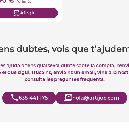
,90 €
IVA inclòs
Afegir
ens dubtes, vols que t’ajude
tes ajuda o tens qualsevol dubte sobre la compra, l’env
el que sigui, truca’ns, envia’ns un email, vine a la nos
consulta les preguntes freqüents.
635 441 175
hola@artijoc.com