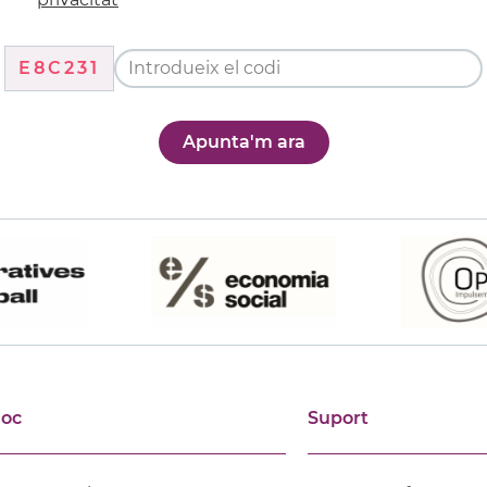
E8C231
Apunta'm ara
joc
Suport