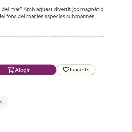
 del mar? Amb aquest divertit joc magnètic
del fons del mar les espècies submarines
Favorits
Afegir
s