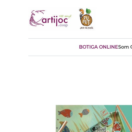
BOTIGA ONLINE
Som C
Cerques populars
disfressa
trencaclosques
baldufa
cotxe
camio
parquing
tinkering
kit
Cuina
viatge