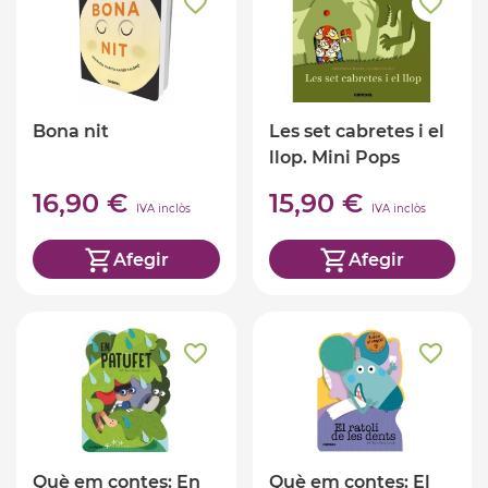
Bona nit
Les set cabretes i el
llop. Mini Pops
16,90 €
15,90 €
IVA inclòs
IVA inclòs
Afegir
Afegir
Què em contes: En
Què em contes: El