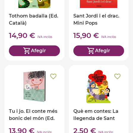
Tothom badalla (Ed.
Sant Jordi i el drac.
Català)
Mini Pops
14,90 €
15,90 €
IVA inclòs
IVA inclòs
Afegir
Afegir
Tu i jo. El conte més
Què em contes: La
bonic del món (Ed.
llegenda de Sant
Català)
Jordi (Ed. Cata
13,90 €
2,50 €
IVA inclòs
IVA inclòs