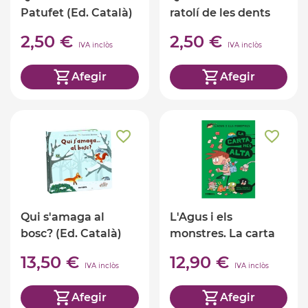
Patufet (Ed. Català)
ratolí de les dents
(Ed. Català)
2,50 €
2,50 €
IVA inclòs
IVA inclòs
Afegir
Afegir
Qui s'amaga al
L'Agus i els
bosc? (Ed. Català)
monstres. La carta
més alta
13,50 €
12,90 €
IVA inclòs
IVA inclòs
Afegir
Afegir