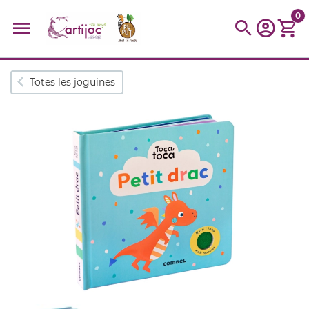
0
Cerques populars
Totes les joguines
disfressa
trencaclosques
baldufa
cotxe
camio
parquing
tinkering
kit
Cuina
viatge