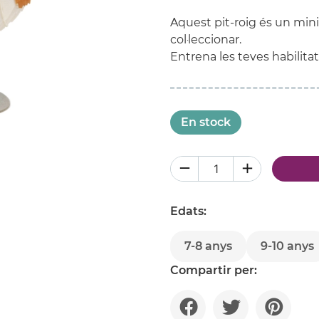
Aquest pit-roig és un mini
col·leccionar.
Entrena les teves habilitat
En stock
Edats:
7-8 anys
9-10 anys
Compartir per: