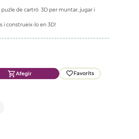
 puzle de cartró 3D per muntar, jugar i
s i construeix-lo en 3D!
Favorits
Afegir