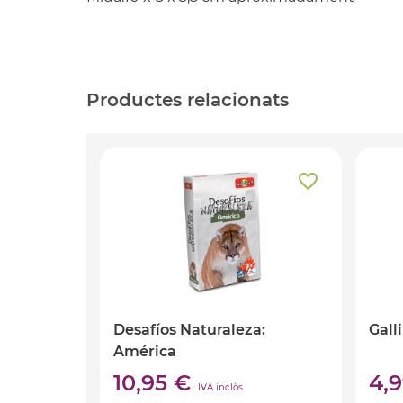
Productes relacionats
Desafíos Naturaleza:
Gall
América
10,95 €
4,
IVA inclòs