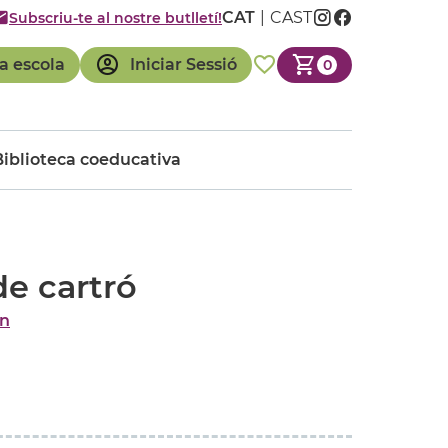
CAT
CAST
Subscriu-te al nostre butlletí!
a escola
Iniciar Sessió
0
Biblioteca coeducativa
de cartró
in