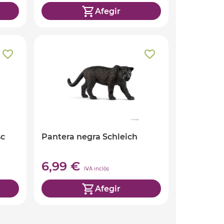
Afegir
sc
Pantera negra Schleich
6,99 €
IVA inclòs
Afegir