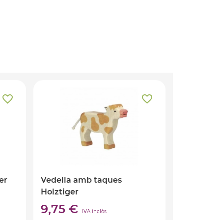
er
Vedella amb taques
Holztiger
9,75 €
IVA inclòs