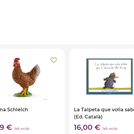
ina Schleich
La Talpeta que volia sab
(Ed. Català)
99 €
16,00 €
IVA inclòs
IVA inclòs