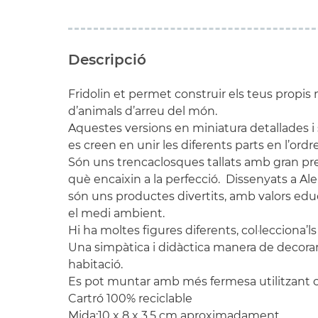
Descripció
Fridolin et permet construir els teus propis
d’animals d’arreu del món.
Aquestes versions en miniatura detallades 
es creen en unir les diferents parts en l’ordr
Són uns trencaclosques tallats amb gran pre
què encaixin a la perfecció. Dissenyats a 
són uns productes divertits, amb valors ed
el medi ambient.
Hi ha moltes figures diferents, col·lecciona’ls
Una simpàtica i didàctica manera de decorar
habitació.
Es pot muntar amb més fermesa utilitzant co
Cartró 100% reciclable
Mida:10 x 8 x 3,5 cm aproximadament