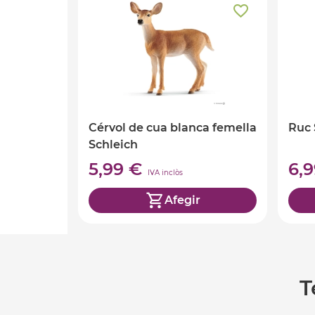
Cérvol de cua blanca femella
Ruc 
Schleich
5,99 €
6,
IVA inclòs
Afegir
T