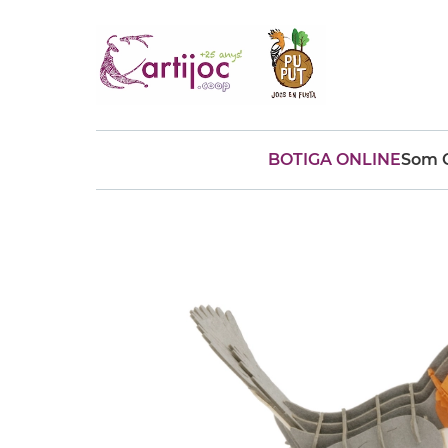
BOTIGA ONLINE
Som C
Cerques populars
disfressa
trencaclosques
baldufa
cotxe
camio
parquing
tinkering
kit
Cuina
viatge