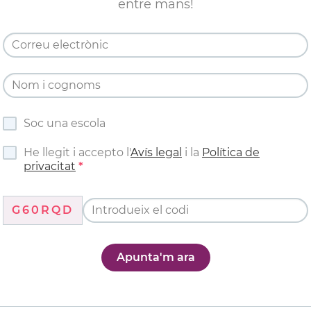
entre mans!
Soc una escola
He llegit i accepto l'
Avís legal
i la
Política de
privacitat
G60RQD
Apunta'm ara