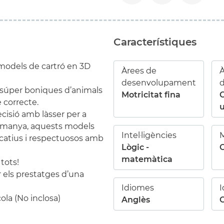
Característiques
 models de cartró en 3D
Àrees de
À
desenvolupament
i súper boniques d’animals
Motricitat fina
e correcte.
u
cisió amb làsser per a
Alemanya, aquests models
Intel·ligències
M
ucatius i respectuosos amb
Lògic -
C
matemàtica
 tots!
 els prestatges d’una
Idiomes
la (No inclosa)
Anglès
C