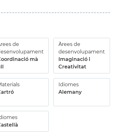
rees de
Àrees de
desenvolupament
desenvolupament
Coordinació mà
Imaginació i
ll
Creativitat
aterials
Idiomes
artró
Alemany
Idiomes
astellà