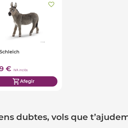
Schleich
99 €
IVA inclòs
Afegir
ens dubtes, vols que t’ajude