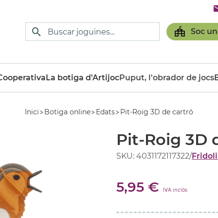
Soc un
ooperativa
La botiga d'Artijoc
Puput, l'obrador de jocs
Inici
Botiga online
Edats
Pit-Roig 3D de cartró
Pit-Roig 3D 
SKU: 4031172117322
/
Fridol
5,95 €
IVA inclòs