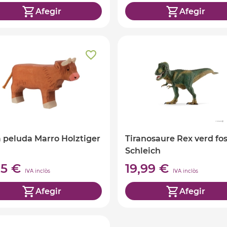
Afegir
Afegir
 peluda Marro Holztiger
Tiranosaure Rex verd fo
Schleich
95 €
19,99 €
IVA inclòs
IVA inclòs
Afegir
Afegir