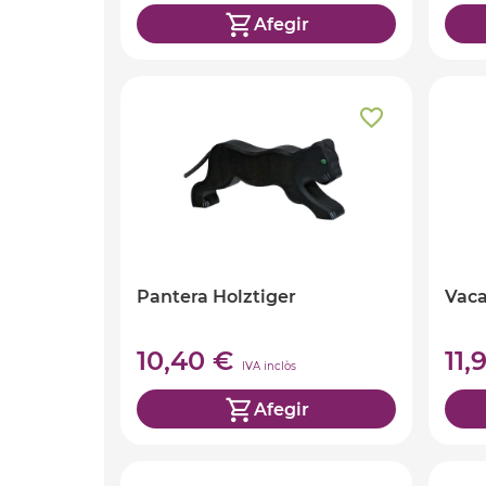
Afegir
Pantera Holztiger
Vaca
10,40 €
11,
IVA inclòs
Afegir