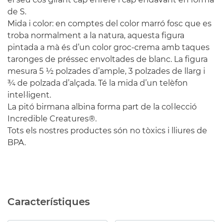
de S.
Mida i color: en comptes del color marró fosc que es
troba normalment a la natura, aquesta figura
pintada a mà és d’un color groc-crema amb taques
taronges de préssec envoltades de blanc. La figura
mesura 5 ½ polzades d’ample, 3 polzades de llarg i
¾ de polzada d’alçada. Té la mida d’un telèfon
intel·ligent.
La pitó birmana albina forma part de la col·lecció
Incredible Creatures®.
Tots els nostres productes són no tòxics i lliures de
BPA.
Característiques