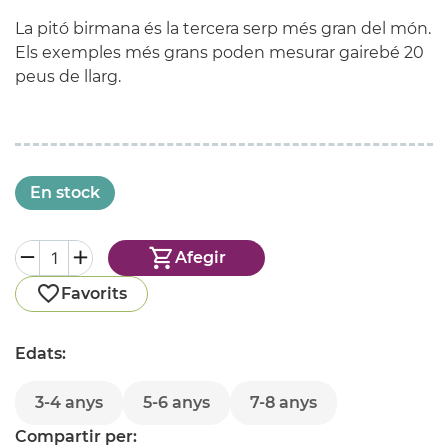
La pitó birmana és la tercera serp més gran del món.
Els exemples més grans poden mesurar gairebé 20
peus de llarg.
En stock
Afegir
Favorits
Edats:
3-4 anys
5-6 anys
7-8 anys
Compartir per: