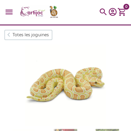
0
Cerques populars
Totes les joguines
disfressa
trencaclosques
baldufa
cotxe
camio
parquing
tinkering
kit
Cuina
viatge