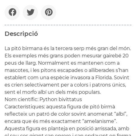
Descripció
La pitó birmana és la tercera serp més gran del món.
Els exemples més grans poden mesurar gairebé 20
peus de llarg. Normalment es mantenen com a
mascotes, i les pitons escapades o alliberades s’han
establert com una espècie invasora a Florida. Sovint
es crien selectivament per a colors i patrons únics,
sent el morfo albí un dels més populars.
Nom científic: Python bivittatus
Característiques: aquesta figura de pitó birmà
reflecteix un patró de color sovint anomenat “albí”,
encara que és més exactament “amelanisme”.
Aquesta figura es planteja en posició arrissada, amb
el seu cos girant cap enrere i cap endavant en forma