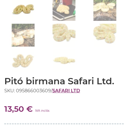
Pitó birmana Safari Ltd.
SKU: 095866003609
/
SAFARI LTD
13,50 €
IVA inclòs