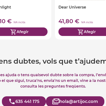
nlight
Dear Universe
,10 €
41,80 €
IVA inclòs
IVA inclòs
Afegir
Afegir
ens dubtes, vols que t’ajude
tes ajuda o tens qualsevol dubte sobre la compra, l’env
el que sigui, truca’ns, envia’ns un email, vine a la nos
consulta les preguntes freqüents.
635 441 175
hola@artijoc.com