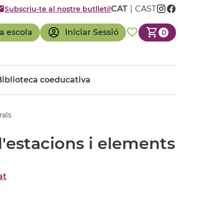
CAT
CAST
Subscriu-te al nostre butlletí!
a escola
Iniciar Sessió
0
Biblioteca coeducativa
rals
'estacions i elements
at