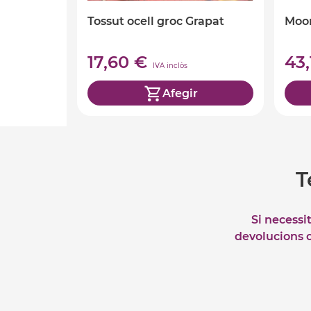
Tossut ocell groc Grapat
Moo
17,60 €
43
IVA inclòs
Afegir
T
Si necessi
devolucions o 