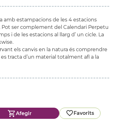
ta amb estampacions de les 4 estacions
. Pot ser complement del Calendari Perpetu
s i de les estacions al llarg d’ un cicle. La
kwise.
rvant els canvis en la natura és comprendre
xò es tracta d’un material totalment afí a la
Favorits
Afegir