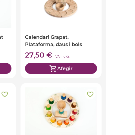
at
Calendari Grapat.
Plataforma, daus i bols
(castellà)
27,50 €
IVA inclòs
Afegir