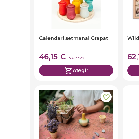
Calendari setmanal Grapat
Wild
46,15 €
62
IVA inclòs
Afegir