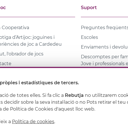
joc
Suport
 Cooperativa
Preguntes freqüent
otiga d’Artijoc: joguines i
Escoles
riències de joc a Cardedeu
Enviaments i devolu
t, l'obrador de jocs
Descomptes per famí
tacte
Jove i professionals
ques
pròpies i estadístiques de tercers.
ioteca coeducativa
ació de totes elles. Si fa clic a
Rebutja
no utilitzarem cook
s decidir sobre la seva instal·lació o no Pots retirar el t
Política de privacitat
Política de cookies
Condicions 
 de Política de Cookies d'aquest lloc web.
deix a
Política de cookies
.