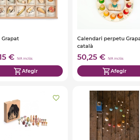
 Grapat
Calendari perpetu Grap
català
,15 €
50,25 €
IVA inclòs
IVA inclòs
Afegir
Afegir