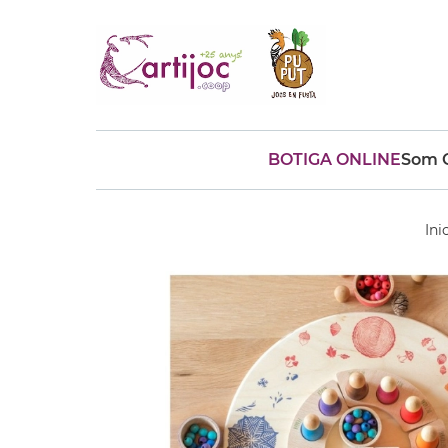
BOTIGA ONLINE
Som C
Cerques populars
disfressa
trencaclosques
Ini
baldufa
cotxe
camio
parquing
tinkering
kit
Cuina
viatge