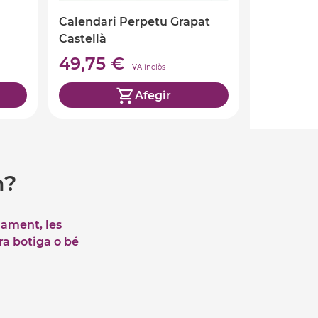
Calendari Perpetu Grapat
Castellà
49,75 €
IVA inclòs
Afegir
m?
iament, les
tra botiga o bé