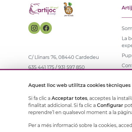
Arti
Som
La b
expe
Pupu
C/ Llinars 76, 08440 Cardedeu
Con
635 441 175
/
931 597 850
Mar
web@artijoc.com
Aquest lloc web utilitza cookies tècniques 
Bibl
Si fa clic a
Acceptar totes
, acceptes la instal·l
finalitat addicional. Si fa clic a
Configurar
pot
Avís legal
reprendre’l en qualsevol moment a la pàgina
Per a més informació sobre la cookies, acce