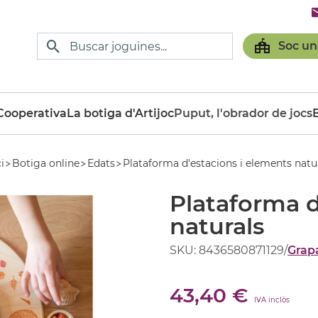
Soc un
ooperativa
La botiga d'Artijoc
Puput, l'obrador de jocs
ci
Botiga online
Edats
Plataforma d'estacions i elements natu
Plataforma d
naturals
SKU: 8436580871129
/
Grap
43,40 €
IVA inclòs