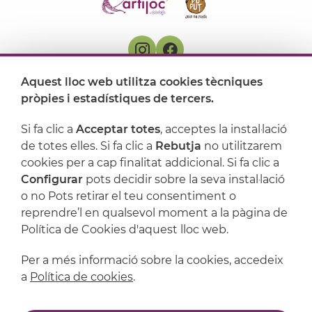
Aquest lloc web utilitza cookies tècniques
On ens trobem
pròpies i estadístiques de tercers.
Artijoc
Si fa clic a
Acceptar totes
, acceptes la instal·lació
de totes elles. Si fa clic a
Rebutja
no utilitzarem
Suport
cookies per a cap finalitat addicional. Si fa clic a
Configurar
pots decidir sobre la seva instal·lació
o no Pots retirar el teu consentiment o
reprendre’l en qualsevol moment a la pàgina de
Política de Cookies d'aquest lloc web.
Per a més informació sobre la cookies, accedeix
a
Política de cookies
.