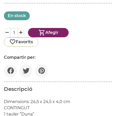
En stock
Afegir
Favorits
Compartir per:
Descripció
Dimensions:
24,5
x
24,5
x
4,0
cm
CONTINGUT
1 tauler “Duna”