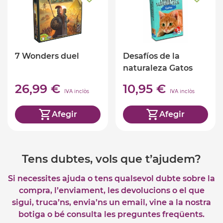
7 Wonders duel
Desafíos de la
naturaleza Gatos
26,99 €
10,95 €
IVA inclòs
IVA inclòs
Afegir
Afegir
Tens dubtes, vols que t’ajudem?
Si necessites ajuda o tens qualsevol dubte sobre la
compra, l’enviament, les devolucions o el que
sigui, truca’ns, envia’ns un email, vine a la nostra
botiga o bé consulta les preguntes freqüents.