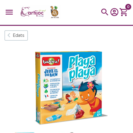
0
Cerques populars
Edats
disfressa
trencaclosques
baldufa
cotxe
camio
parquing
tinkering
kit
Cuina
viatge