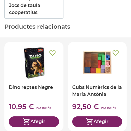
Jocs de taula
cooperatius
Productes relacionats
Dino reptes Negre
Cubs Numèrics de la
Maria Antònia
Canals
10,95 €
92,50 €
IVA inclòs
IVA inclòs
Afegir
Afegir