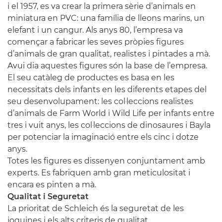
i el 1957, es va crear la primera sèrie d’animals en
miniatura en PVC: una família de lleons marins, un
elefant i un cangur. Als anys 80, l’empresa va
començar a fabricar les seves pròpies figures
d’animals de gran qualitat, realistes i pintades a mà.
Avui dia aquestes figures són la base de l’empresa.
El seu catàleg de productes es basa en les
necessitats dels infants en les diferents etapes del
seu desenvolupament: les col·leccions realistes
d’animals de Farm World i Wild Life per infants entre
tres i vuit anys, les col·leccions de dinosaures i Bayla
per potenciar la imaginació entre els cinc i dotze
anys.
Totes les figures es dissenyen conjuntament amb
experts. Es fabriquen amb gran meticulositat i
encara es pinten a mà.
Qualitat i Seguretat
La prioritat de Schleich és la seguretat de les
joguines i els alts criteris de qualitat.