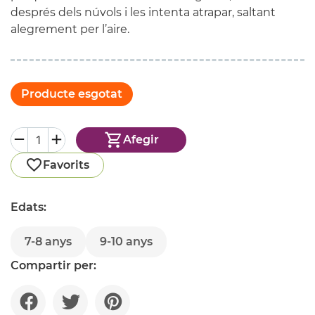
després dels núvols i les intenta atrapar, saltant
alegrement per l’aire.
Producte esgotat
Afegir
Favorits
Edats:
7-8 anys
9-10 anys
Compartir per: