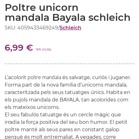
Poltre unicorn
mandala Bayala schleich
SKU: 4059433469249
/
Schleich
6,99 €
IVA inclòs
poltre mandala
L’acolorit
és salvatge, curiós i juganer.
Forma part de la nova família d’unicorns mandala,
caracteritzada pels seus tatuatges únics. Habita en
els pujols mandala de
BAYALA
, tan acolorides com
els mateixos unicorns.
El seu fabulós tatuatge és un cercle màgic que
irradia la força positiva del seu bon humor. El petit
poltre manté als seus pares en constant galop
perquè és molt entremaliat. A vegades, corre