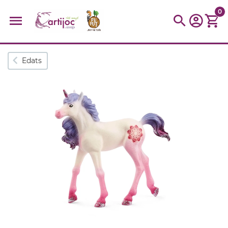
0
Cerques populars
Edats
disfressa
trencaclosques
baldufa
cotxe
camio
parquing
tinkering
kit
Cuina
viatge