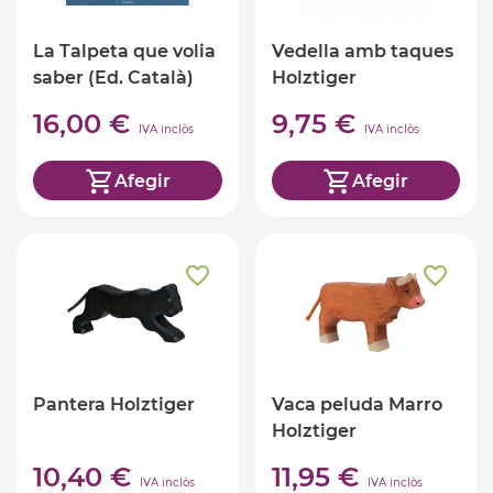
La Talpeta que volia
Vedella amb taques
saber (Ed. Català)
Holztiger
16,00 €
9,75 €
IVA inclòs
IVA inclòs
Afegir
Afegir
Pantera Holztiger
Vaca peluda Marro
Holztiger
10,40 €
11,95 €
IVA inclòs
IVA inclòs