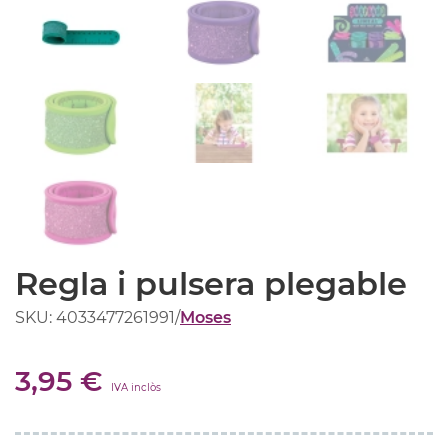
Regla i pulsera plegable
SKU: 4033477261991
/
Moses
3,95 €
IVA inclòs