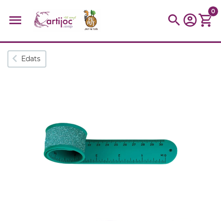
0
Cerques populars
Edats
disfressa
trencaclosques
baldufa
cotxe
camio
parquing
tinkering
kit
Cuina
viatge