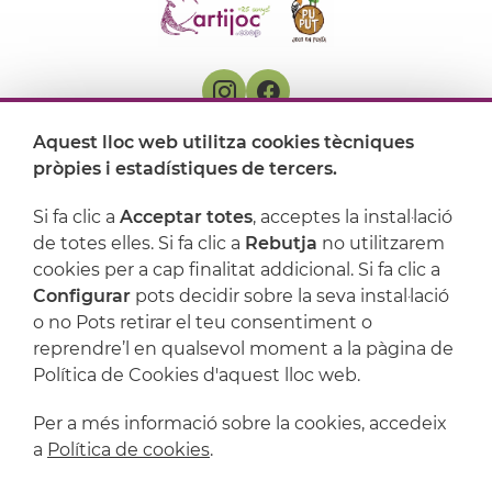
Aquest lloc web utilitza cookies tècniques
On ens trobem
pròpies i estadístiques de tercers.
Artijoc
Si fa clic a
Acceptar totes
, acceptes la instal·lació
de totes elles. Si fa clic a
Rebutja
no utilitzarem
Suport
cookies per a cap finalitat addicional. Si fa clic a
Configurar
pots decidir sobre la seva instal·lació
o no Pots retirar el teu consentiment o
reprendre’l en qualsevol moment a la pàgina de
Política de Cookies d'aquest lloc web.
Per a més informació sobre la cookies, accedeix
a
Política de cookies
.