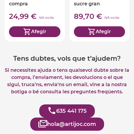
compra
sucre gran
24,99 €
89,70 €
IVA inclòs
IVA inclòs
Afegir
Afegir
Tens dubtes, vols que t’ajudem?
Si necessites ajuda o tens qualsevol dubte sobre la
compra, l’enviament, les devolucions o el que
sigui, truca’ns, envia’ns un email, vine a la nostra
botiga o bé consulta les preguntes freqüents.
635 441 175
hola@artijoc.com