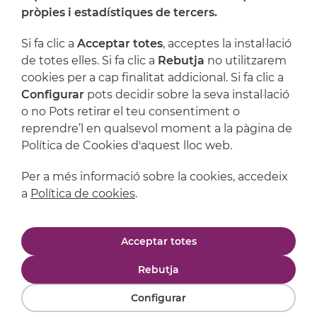
On ens trobem
pròpies i estadístiques de tercers.
Artijoc
Si fa clic a
Acceptar totes
, acceptes la instal·lació
de totes elles. Si fa clic a
Rebutja
no utilitzarem
Suport
cookies per a cap finalitat addicional. Si fa clic a
Configurar
pots decidir sobre la seva instal·lació
o no Pots retirar el teu consentiment o
reprendre’l en qualsevol moment a la pàgina de
Política de Cookies d'aquest lloc web.
Per a més informació sobre la cookies, accedeix
a
Política de cookies
.
Avís legal
Política de privacitat
Acceptar totes
Política de cookies
Condicions de compra
Rebutja
Configurar
Powered by
Comertis