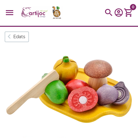
0
Cerques populars
Edats
disfressa
trencaclosques
baldufa
cotxe
camio
parquing
tinkering
kit
Cuina
viatge