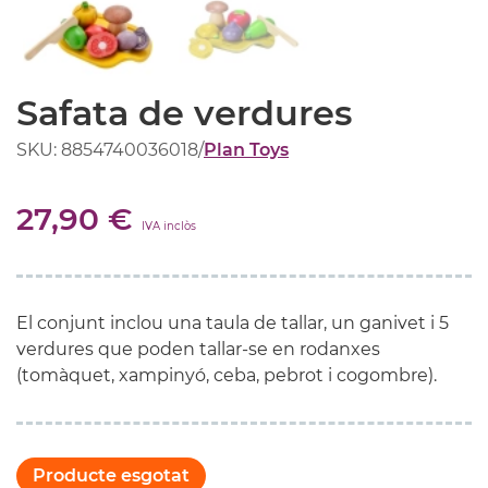
Safata de verdures
SKU: 8854740036018
/
Plan Toys
27,90 €
IVA inclòs
El conjunt inclou una taula de tallar, un ganivet i 5
verdures que poden tallar-se en rodanxes
(tomàquet, xampinyó, ceba, pebrot i cogombre).
Producte esgotat