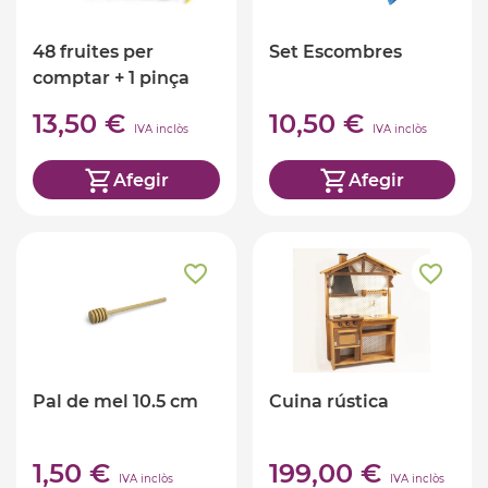
48 fruites per
Set Escombres
comptar + 1 pinça
13,50 €
10,50 €
IVA inclòs
IVA inclòs
Afegir
Afegir
Pal de mel 10.5 cm
Cuina rústica
1,50 €
199,00 €
IVA inclòs
IVA inclòs