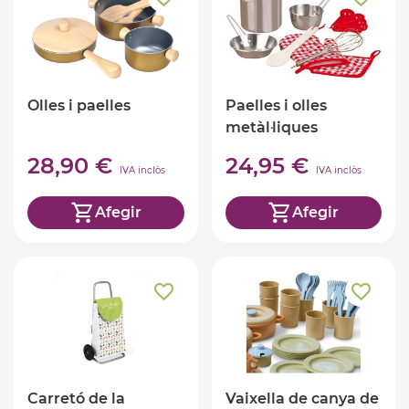
Olles i paelles
Paelles i olles
metàl·liques
28,90 €
24,95 €
IVA inclòs
IVA inclòs
Afegir
Afegir
Carretó de la
Vaixella de canya de