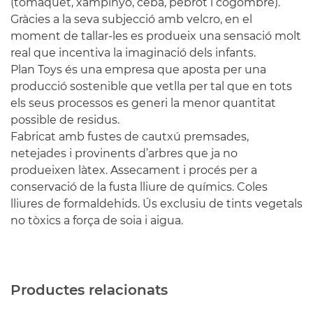
(tomàquet, xampinyó, ceba, pebrot i cogombre).
Gràcies a la seva subjecció amb velcro, en el
moment de tallar-les es produeix una sensació molt
real que incentiva la imaginació dels infants.
Plan Toys és una empresa que aposta per una
producció sostenible que vetlla per tal que en tots
els seus processos es generi la menor quantitat
possible de residus.
Fabricat amb fustes de cautxú premsades,
netejades i provinents d’arbres que ja no
produeixen làtex. Assecament i procés per a
conservació de la fusta lliure de químics. Coles
lliures de formaldehids. Ús exclusiu de tints vegetals
no tòxics a força de soia i aigua.
Productes relacionats