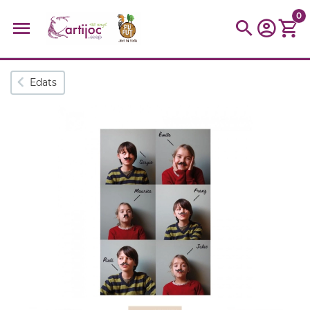
0
Cerques populars
Edats
disfressa
trencaclosques
baldufa
cotxe
camio
parquing
tinkering
kit
Cuina
viatge