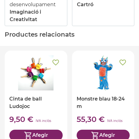
desenvolupament
Cartró
Imaginació i
Creativitat
Productes relacionats
Cinta de ball
Monstre blau 18-24
Ludojoc
m
9,50 €
55,30 €
IVA inclòs
IVA inclòs
Afegir
Afegir