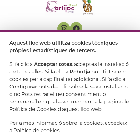
Aquest lloc web utilitza cookies tècniques
On ens trobem
pròpies i estadístiques de tercers.
Artijoc
Si fa clic a
Acceptar totes
, acceptes la instal·lació
de totes elles. Si fa clic a
Rebutja
no utilitzarem
Suport
cookies per a cap finalitat addicional. Si fa clic a
Configurar
pots decidir sobre la seva instal·lació
o no Pots retirar el teu consentiment o
reprendre’l en qualsevol moment a la pàgina de
Política de Cookies d'aquest lloc web.
Per a més informació sobre la cookies, accedeix
a
Política de cookies
.