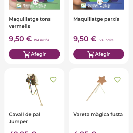
Maquillatge tons
Maquillatge parxís
vermells
9,50 €
9,50 €
IVA inclòs
IVA inclòs
Afegir
Afegir
Cavall de pal
Vareta màgica fusta
Jumper