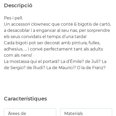
Descripció
Pes i pell.
Un accessori clownesc que conté 6 bigotis de cartó,
a desacoblar i a enganxar al seu nas, per sorprendre
els seus convidats el temps d’una tarda!
Cada bigoti pot ser decorat amb pintura, fulles,
adhesius, … i convé perfectament tant als adults
com als nens!
La mostassa qui el portarà? La d’Émile? de Juli? La
de Sergio? de Rudi? La de Maurici? O la de Franz?
Característiques
Àrees de
Materials