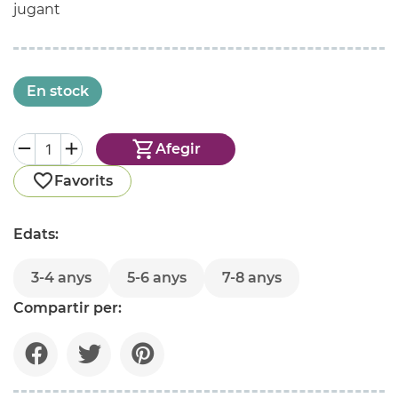
jugant
En stock
Afegir
Favorits
Edats:
3-4 anys
5-6 anys
7-8 anys
Compartir per: