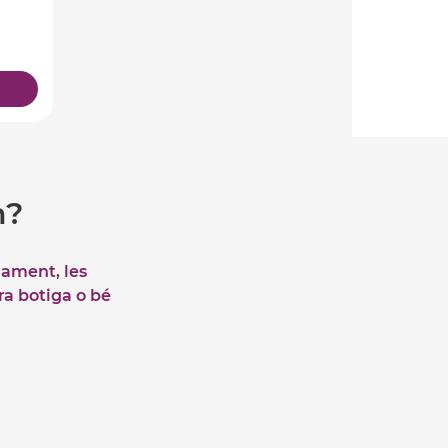
m?
iament, les
tra botiga o bé