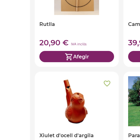
Rutlla
Cam
20,90 €
39
IVA inclòs
Afegir
Xiulet d'ocell d'argila
Para