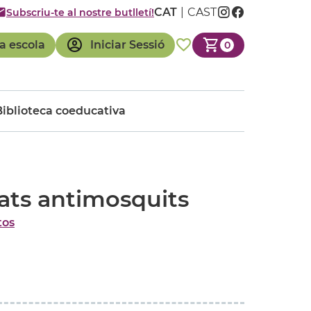
CAT
CAST
Subscriu-te al nostre butlletí!
a escola
Iniciar Sessió
0
Biblioteca coeducativa
ats antimosquits
tos