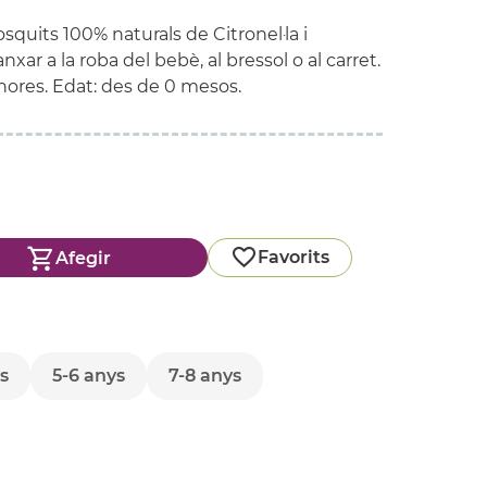
quits 100% naturals de Citronel·la i
ar a la roba del bebè, al bressol o al carret.
hores. Edat: des de 0 mesos.
Favorits
Afegir
s
5-6 anys
7-8 anys