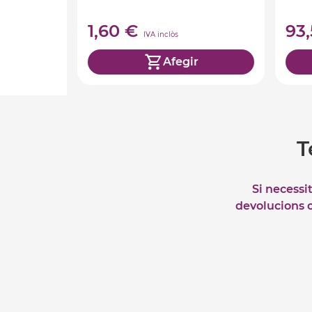
1,60 €
93
IVA inclòs
Afegir
T
Si necessi
devolucions o 