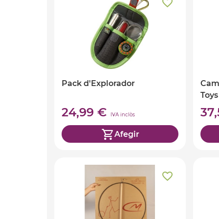
Pack d'Explorador
Cam
Toys
24,99 €
37
IVA inclòs
Afegir