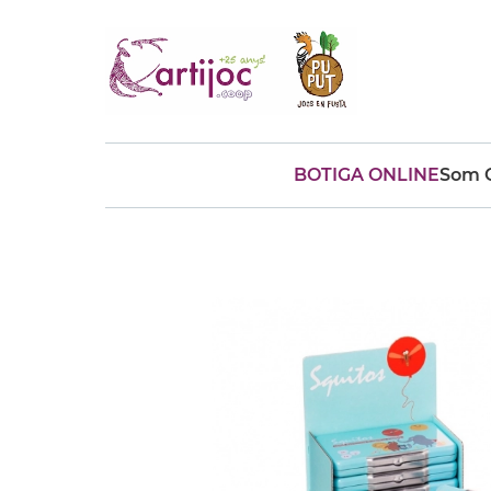
BOTIGA ONLINE
Som C
Cerques populars
disfressa
trencaclosques
baldufa
cotxe
camio
parquing
tinkering
kit
Cuina
viatge