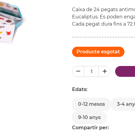
Caixa de 24 pegats antimos
Eucaliptus. Es poden enganx
Cada pegat dura fins a 72 
Producte esgotat
Edats:
0-12 mesos
3-4 any
9-10 anys
Compartir per: