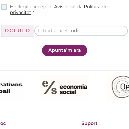
He llegit i accepto l'
Avís legal
i la
Política de
privacitat
OCLULD
Apunta'm ara
joc
Suport