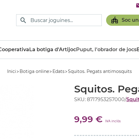
Soc un
ooperativa
La botiga d'Artijoc
Puput, l'obrador de jocs
Inici
Botiga online
Edats
Squitos. Pegats antimosquits
Squitos. Peg
SKU: 8717953257000
/
Squi
9,99 €
IVA inclòs