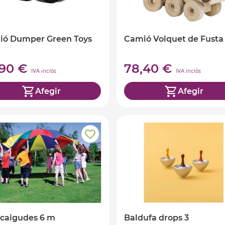
ió Dumper Green Toys
Camió Volquet de Fusta
,90 €
78,40 €
IVA inclòs
IVA inclòs
Afegir
Afegir
caigudes 6 m
Baldufa drops 3