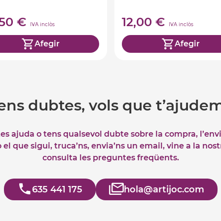
,50 €
12,00 €
IVA inclòs
IVA inclòs
Afegir
Afegir
ens dubtes, vols que t’ajude
tes ajuda o tens qualsevol dubte sobre la compra, l’env
el que sigui, truca’ns, envia’ns un email, vine a la nos
consulta les preguntes freqüents.
635 441 175
hola@artijoc.com