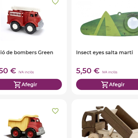
ió de bombers Green
Insect eyes salta marti
,50 €
5,50 €
IVA inclòs
IVA inclòs
Afegir
Afegir