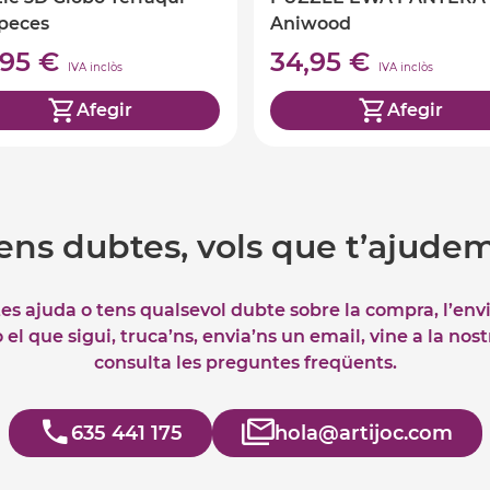
peces
Aniwood
,95 €
34,95 €
IVA inclòs
IVA inclòs
Afegir
Afegir
ens dubtes, vols que t’ajude
tes ajuda o tens qualsevol dubte sobre la compra, l’env
el que sigui, truca’ns, envia’ns un email, vine a la nos
consulta les preguntes freqüents.
635 441 175
hola@artijoc.com