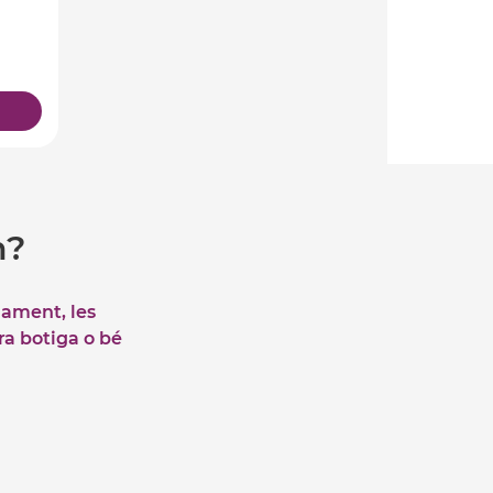
m?
iament, les
tra botiga o bé