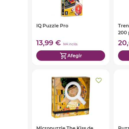
IQ Puzzle Pro
Tren
200 
13,99 €
20
IVA inclòs
Afegir
Micropuzzle The Kiss de
Puzz