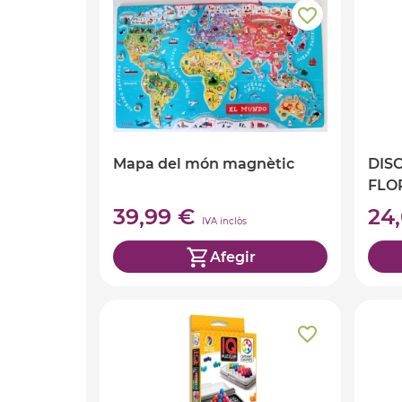
Mapa del món magnètic
DIS
FLO
39,99 €
24
IVA inclòs
Afegir