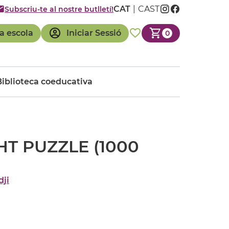
CAT
CAST
Subscriu-te al nostre butlletí!
a escola
Iniciar Sessió
0
Biblioteca coeducativa
HT PUZZLE (1000
dji