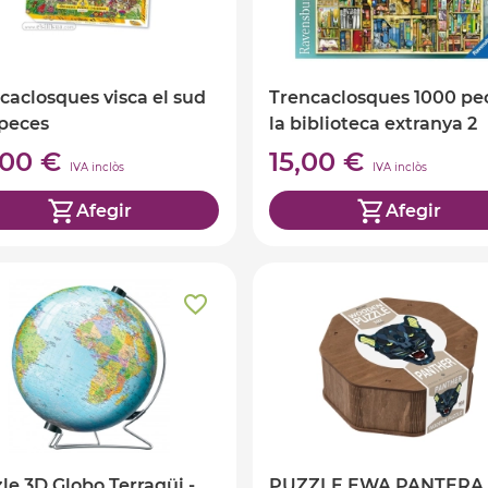
caclosques visca el sud
Trencaclosques 1000 pe
peces
la biblioteca extranya 2
,00 €
15,00 €
IVA inclòs
IVA inclòs
Afegir
Afegir
le 3D Globo Terraqüi -
PUZZLE EWA PANTERA