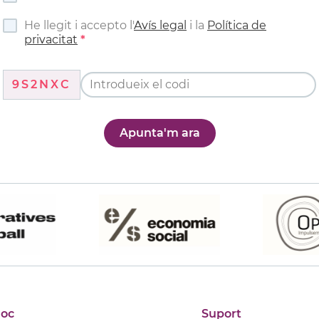
He llegit i accepto l'
Avís legal
i la
Política de
privacitat
9S2NXC
Apunta'm ara
joc
Suport