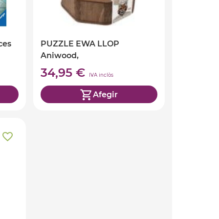
ces
PUZZLE EWA LLOP
Aniwood,
34,95 €
IVA inclòs
Afegir