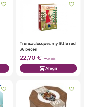
Trencaclosques my little red
36 peces
22,70 €
IVA inclòs
Afegir