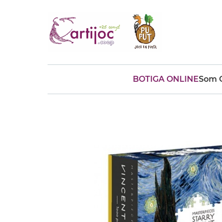
BOTIGA ONLINE
Som C
Cerques populars
disfressa
trencaclosques
baldufa
cotxe
camio
parquing
tinkering
kit
Cuina
viatge