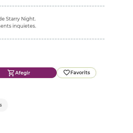
e Starry Night.
ments inquietes.
Favorits
Afegir
s