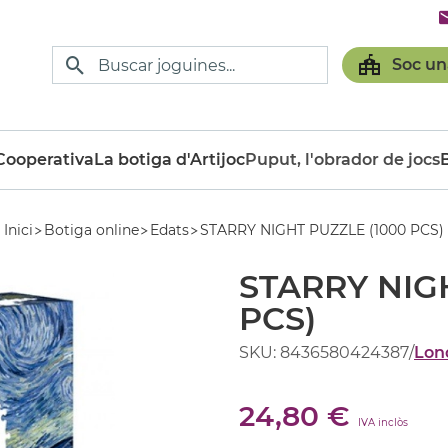
Soc un
ooperativa
La botiga d'Artijoc
Puput, l'obrador de jocs
Inici
Botiga online
Edats
STARRY NIGHT PUZZLE (1000 PCS)
STARRY NIG
PCS)
SKU: 8436580424387
/
Lon
24,80 €
IVA inclòs