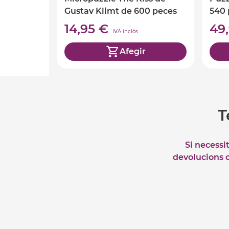
Gustav Klimt de 600 peces
540 
14,95 €
49
IVA inclòs
Afegir
T
Si necessi
devolucions o 