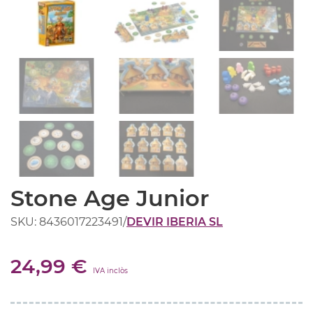
Stone Age Junior
SKU: 8436017223491
/
DEVIR IBERIA SL
24,99 €
IVA inclòs