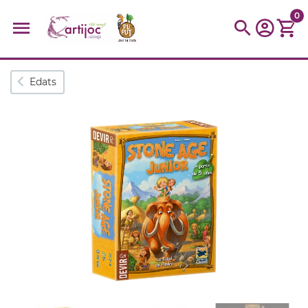
0
Cerques populars
Edats
disfressa
trencaclosques
baldufa
cotxe
camio
parquing
tinkering
kit
Cuina
viatge