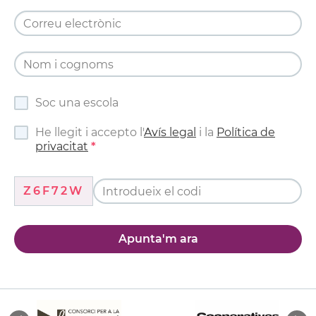
Soc una escola
He llegit i accepto l'
Avís legal
i la
Política de
privacitat
Z6F72W
Apunta'm ara