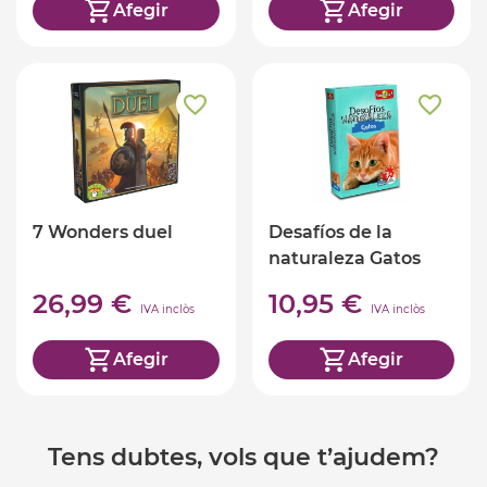
Afegir
Afegir
7 Wonders duel
Desafíos de la
naturaleza Gatos
26,99 €
10,95 €
IVA inclòs
IVA inclòs
Afegir
Afegir
Tens dubtes, vols que t’ajudem?