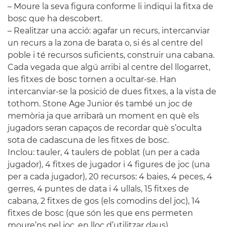
– Moure la seva figura conforme li indiqui la fitxa de
bosc que ha descobert.
– Realitzar una acció: agafar un recurs, intercanviar
un recurs a la zona de barata o, si és al centre del
poble i té recursos suficients, construir una cabana.
Cada vegada que algú arribi al centre del llogarret,
les fitxes de bosc tornen a ocultar-se. Han
intercanviar-se la posició de dues fitxes, a la vista de
tothom. Stone Age Junior és també un joc de
memòria ja que arribarà un moment en què els
jugadors seran capaços de recordar què s’oculta
sota de cadascuna de les fitxes de bosc.
Inclou: tauler, 4 taulers de poblat (un per a cada
jugador), 4 fitxes de jugador i 4 figures de joc (una
per a cada jugador), 20 recursos: 4 baies, 4 peces, 4
gerres, 4 puntes de data i 4 ullals, 15 fitxes de
cabana, 2 fitxes de gos (els comodins del joc), 14
fitxes de bosc (que són les que ens permeten
moure’ns pel joc, en lloc d’utilitzar daus).