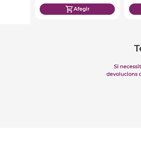
Afegir
T
Si necessi
devolucions o 