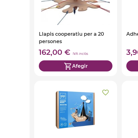
Llapis cooperatiu per a 20
Adhe
persones
162,00 €
3,
IVA inclòs
Afegir