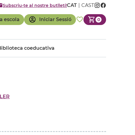
CAT
CAST
Subscriu-te al nostre butlletí!
a escola
Iniciar Sessió
0
Biblioteca coeducativa
LER