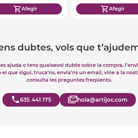
Afegir
Afegir
ens dubtes, vols que t’ajude
tes ajuda o tens qualsevol dubte sobre la compra, l’env
el que sigui, truca’ns, envia’ns un email, vine a la nos
consulta les preguntes freqüents.
635 441 175
hola@artijoc.com