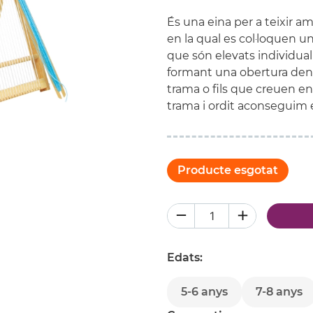
És una eina per a teixir am
en la qual es col·loquen uns
que són elevats individualm
formant una obertura deno
trama o fils que creuen e
trama i ordit aconseguim e
Producte esgotat
Edats:
5-6 anys
7-8 anys