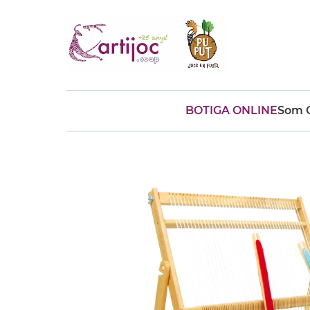
BOTIGA ONLINE
Som C
Cerques populars
disfressa
trencaclosques
baldufa
cotxe
camio
parquing
tinkering
kit
Cuina
viatge