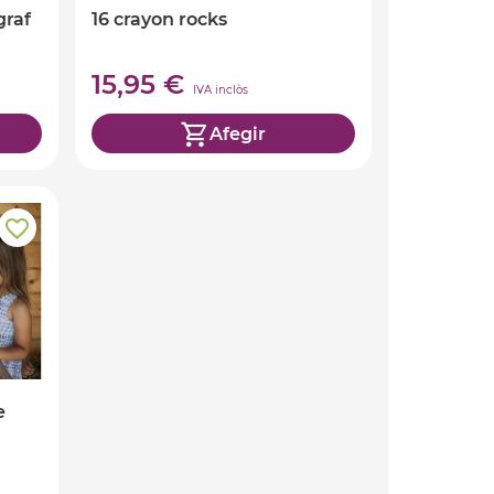
graf
16 crayon rocks
15,95 €
IVA inclòs
Afegir
e