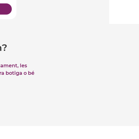
m?
iament, les
tra botiga o bé