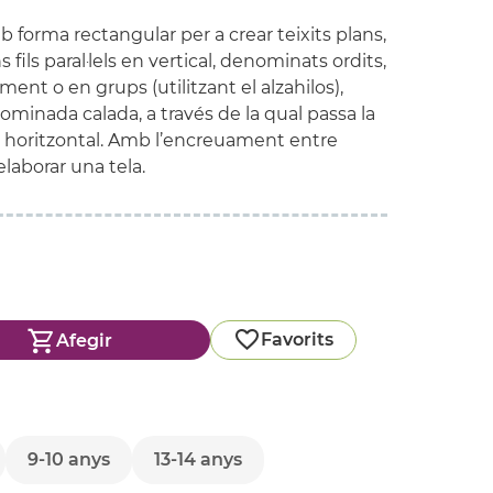
b forma rectangular per a crear teixits plans,
 fils paral·lels en vertical, denominats ordits,
ent o en grups (utilitzant el alzahilos),
minada calada, a través de la qual passa la
n horitzontal. Amb l’encreuament entre
laborar una tela.
Favorits
Afegir
9-10 anys
13-14 anys