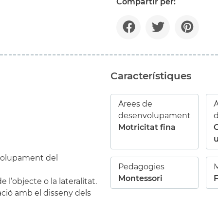
Compartir per:
Característiques
Àrees de
À
desenvolupament
Motricitat fina
u
nvolupament del
Pedagogies
M
Montessori
 l’objecte o la lateralitat.
ció amb el disseny dels