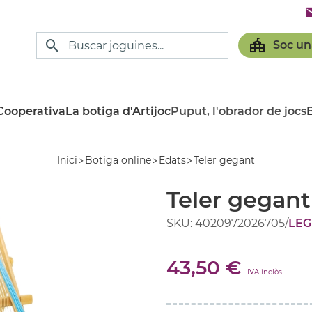
Soc un
ooperativa
La botiga d'Artijoc
Puput, l'obrador de jocs
Inici
Botiga online
Edats
Teler gegant
Teler gegant
SKU: 4020972026705
/
LEG
43,50 €
IVA inclòs