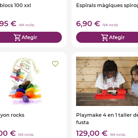
 blocs 100 xxl
Espirals màgiques spiro
,95 €
6,90 €
IVA inclòs
IVA inclòs
Afegir
Afegir
ayon rocks
Playmake 4 en 1 taller d
fusta
,00 €
129,00 €
IVA inclòs
IVA inclòs