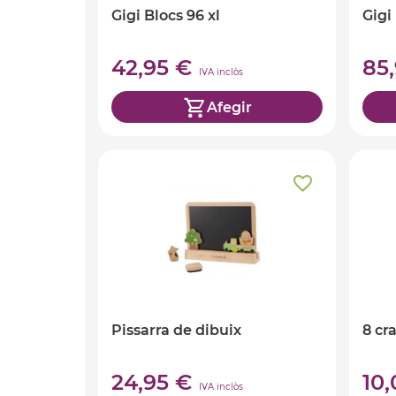
Gigi Blocs 96 xl
Gigi
42,95 €
85
IVA inclòs
Afegir
Pissarra de dibuix
8 cr
24,95 €
10
IVA inclòs