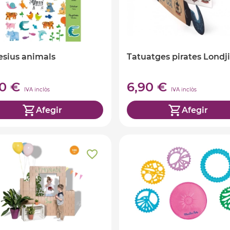
sius animals
Tatuatges pirates Londji
90 €
6,90 €
IVA inclòs
IVA inclòs
Afegir
Afegir