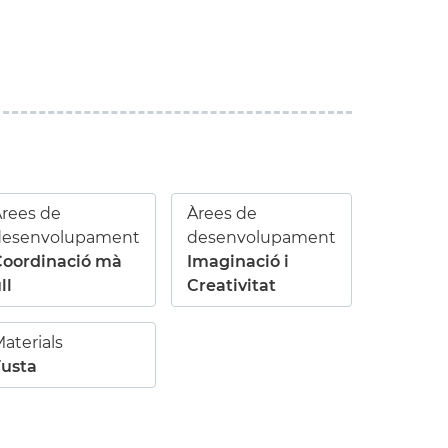
rees de
Àrees de
desenvolupament
desenvolupament
Coordinació mà
Imaginació i
ll
Creativitat
aterials
Fusta