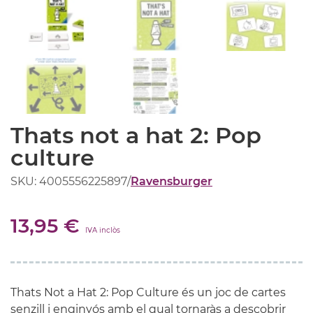
Thats not a hat 2: Pop
culture
SKU: 4005556225897
/
Ravensburger
13,95 €
IVA inclòs
Thats
Not a
Hat
2: Pop Culture és un joc de cartes
senzill i enginyós amb el qual tornaràs a descobrir