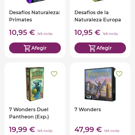
Desafíos Naturaleza:
Desafíos de la
Primates
Naturaleza Europa
10,95 €
10,95 €
IVA inclòs
IVA inclòs
Afegir
Afegir
7 Wonders Duel
7 Wonders
Pantheon (Exp.)
19,99 €
47,99 €
IVA inclòs
IVA inclòs