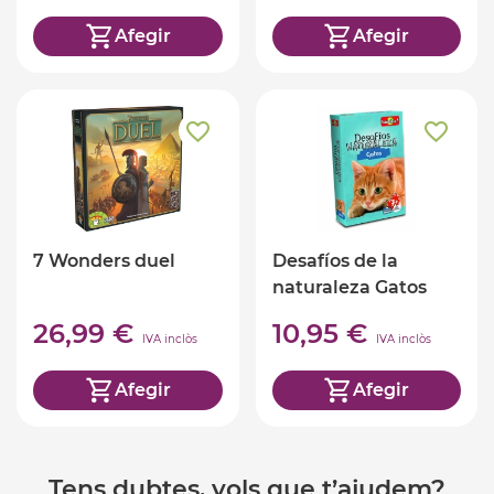
Afegir
Afegir
7 Wonders duel
Desafíos de la
naturaleza Gatos
26,99 €
10,95 €
IVA inclòs
IVA inclòs
Afegir
Afegir
Tens dubtes, vols que t’ajudem?