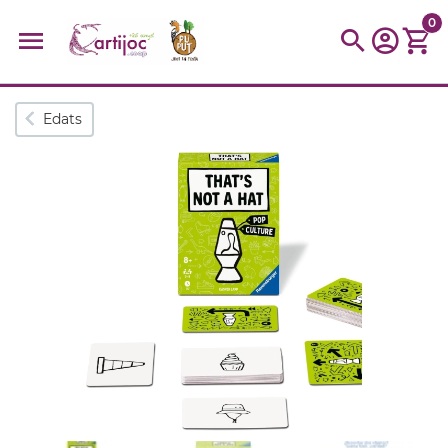
0
Cerques populars
Edats
disfressa
trencaclosques
baldufa
cotxe
camio
parquing
tinkering
kit
Cuina
viatge