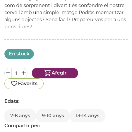
com de sorprenent i divertit és confondre el nostre
cervell amb una simple imatge Podràs memoritzar
alguns objectes? Sona fàcil? Prepareu-vos per a uns
bons riures!
En stock
Afegir
Favorits
Edats:
7-8 anys
9-10 anys
13-14 anys
Compartir per: